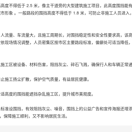
度不得低于 2.5 米，像主干道旁的大型建筑施工项目，此高度围挡能
形象 。一般路段的围挡高度不得低于 1.8 米，可防止非施工人员进入
段，人流量、车流量大，且施工周期长，对围挡稳定性和安全性要求高，该
现场情况调整，人员密集区按市区主要路段标准，偏僻处可适当降低，但不
入施工区被设备、材料伤害，阻挡灰尘、碎石飞溅，确保行人和车辆正常
防止施工扬尘扩散，保护空气质量，有益居民健康。
合适高度的围挡能遮挡杂乱施工区，提升城市美观度。
 米标准设围挡，有效阻挡灰尘、噪音，围挡上的公益广告和宣传海报还增
开，保障施工顺利，又不影响居民生活。