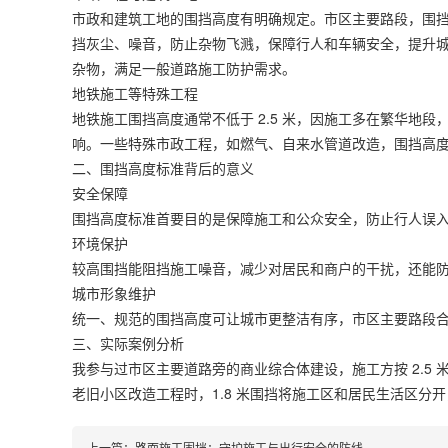
市政和建筑工地的围挡高度有明确规定。市区主要路段，围挡高
挡灰尘、噪音，防止杂物飞溅，保障行人和车辆安全，提升城市
杂物，满足一般道路施工防护需求。
地铁施工等特殊工程
地铁施工围挡高度通常不低于 2.5 米，因施工多在繁华地
响。一些特殊市政工程，如燃气、自来水管道改造，围挡高度依
二、围挡高度标准背后的意义
安全保障
围挡高度标准首要目的是保障施工和公众安全，防止行人误
环境保护
较高围挡能阻挡施工噪音，减少对居民和商户的干扰，还能
城市形象维护
统一、规范的围挡高度可让城市更整洁有序，市区主要路段
三、实际案例分析
我参与过市区主要道路旁的商业综合体建设，施工方按 2.5
老旧小区改造工程时，1.8 米围挡将施工区和居民生活区分
上一篇：
路面施工围挡：守护施工与出行安全的防线