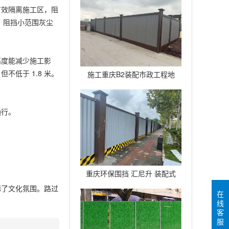
广告背景架
有效隔离施工区，阻
，阻挡小范围灰尘
高度能减少施工影
低于 1.8 米。
施工重庆B2装配市政工程地
铁围挡建筑道路临时护栏
通行。
重庆环保围挡 汇尼升 装配式
添了文化氛围。路过
B2围挡生产厂家
在
线
客
服