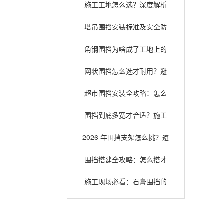
施工工地怎么选？深度解析
常见围挡类型与适用场景
塔吊围挡安装标准及安全防
护指南，确保施工安全
角钢围挡为啥成了工地上的
“老熟人”？扒一扒它的安全耐
网状围挡怎么选才耐用？避
用底细
开这些误区少花冤枉钱
超市围挡安装全攻略：怎么
装才既安全又好看？
围挡到底多宽才合适？施工
选型与安全规范全解析
2026 年围挡支架怎么挑？避
坑指南和选购门道全在这儿
围挡搭建全攻略：怎么搭才
省钱又不踩坑？
施工现场必看：石膏围挡的
那些事儿