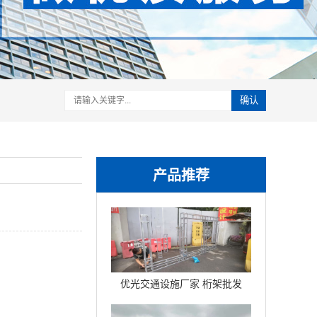
确认
产品推荐
优光交通设施厂家 桁架批发
铝联杆球节折叠桁架铝合金