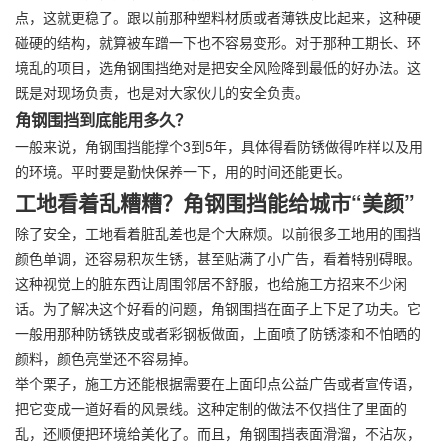
点，这就更稳了。跟以前那种塑料材质或者薄铁皮比起来，这种硬
碰硬的结构，就算被车蹭一下也不容易变形。对于那种工期长、环
境乱的项目，选角钢围挡绝对是把安全风险降到最低的好办法。这
既是对现场负责，也是对大家伙儿的安全负责。
角钢围挡到底能用多久？
一般来说，角钢围挡能撑个3到5年，具体得看防锈做得咋样以及用
的环境。平时要是勤快保养一下，用的时间还能更长。
工地看着乱糟糟？角钢围挡能给城市“美颜”
除了安全，工地看着脏乱差也是个大麻烦。以前很多工地用的围挡
颜色单调，还容易积灰生锈，甚至贴满了小广告，看着特别碍眼。
这种视觉上的脏东西让周围邻居不舒服，也给施工方招来不少闲
话。为了解决这个好看的问题，角钢围挡在面子上下足了功夫。它
一般用那种防锈铁皮或者彩钢板做面，上面喷了防锈漆和不怕晒的
颜料，颜色亮堂还不容易掉。
举个栗子，施工方还能根据需要在上面印点公益广告或者宣传语，
把它变成一道好看的风景线。这种定制的做法不仅挡住了里面的
乱，还顺便把环境给美化了。而且，角钢围挡表面滑溜，不沾灰，