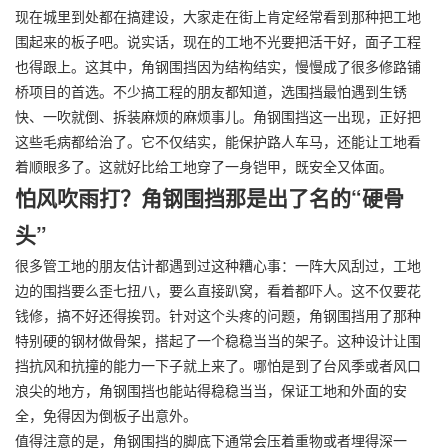
现在城里到处都在搞建设，大家走在街上肯定经常看到那种把工地
围起来的板子吧。说实话，现在的工地不光要把活干好，面子工程
也得跟上。这其中，角钢围挡因为结构结实，慢慢成了很多修路铺
桥项目的首选。不少搞工程的朋友都知道，选围挡最怕遇到生锈
快、一吹就倒、拆装麻烦的麻烦事儿。角钢围挡这一出现，正好把
这些毛病都给治了。它不仅结实，能保护路人车马，还能让工地看
着顺眼多了。这就好比给工地穿了一身铠甲，既安全又体面。
怕风吹雨打？角钢围挡那是出了名的“硬骨
头”
很多管工地的朋友估计都遇到过这种糟心事：一阵大风刮过，工地
边的围挡要么歪七扭八，要么直接趴窝，看着都吓人。这不仅要花
钱修，搞不好还得挨罚。针对这个头疼的问题，角钢围挡用了那种
特别硬的钢材做骨架，搭起了一个稳稳当当的架子。这种设计让围
挡抗风和抗撞的能力一下子就上来了。哪怕是到了台风季或者风口
浪尖的地方，角钢围挡也能站得稳稳当当，保证工地和外面的安
全，免得因为倒板子出意外。
值得注意的是，角钢围挡的脚底下通常会压着重物或者埋得深一