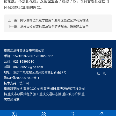
攒家底，不是乱花钱。这帮企业省了钱提了效，也符合现在提倡的
环保和物尽其用的理念。
上一篇：
网状围挡怎么选才耐用？避开这些误区少花冤枉钱
下一篇：
塔吊围挡安装标准及安全防护指南，确保施工安全
重庆汇尼升交通设施有限公司
手机：15213137786 17318298911
公司：023-89896930
邮箱：382050517@qq.com
地址：重庆市九龙坡区渝州交易城石新路27号
扫一扫
渝ICP备2022007038号-1
技术支持：慢牛网
重庆彩钢围挡,重庆CCC围挡,重庆围挡,重庆装配式可移动围
挡,重庆市政围挡租赁加工,重庆交通标志牌,重庆波形护栏,重
庆交通设施