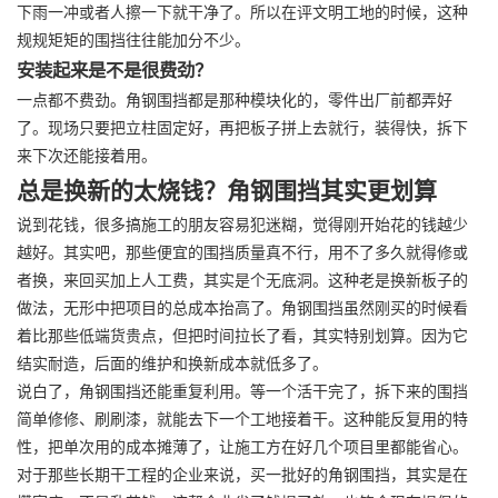
下雨一冲或者人擦一下就干净了。所以在评文明工地的时候，这种
规规矩矩的围挡往往能加分不少。
安装起来是不是很费劲？
一点都不费劲。角钢围挡都是那种模块化的，零件出厂前都弄好
了。现场只要把立柱固定好，再把板子拼上去就行，装得快，拆下
来下次还能接着用。
总是换新的太烧钱？角钢围挡其实更划算
说到花钱，很多搞施工的朋友容易犯迷糊，觉得刚开始花的钱越少
越好。其实吧，那些便宜的围挡质量真不行，用不了多久就得修或
者换，来回买加上人工费，其实是个无底洞。这种老是换新板子的
做法，无形中把项目的总成本抬高了。角钢围挡虽然刚买的时候看
着比那些低端货贵点，但把时间拉长了看，其实特别划算。因为它
结实耐造，后面的维护和换新成本就低多了。
说白了，角钢围挡还能重复利用。等一个活干完了，拆下来的围挡
简单修修、刷刷漆，就能去下一个工地接着干。这种能反复用的特
性，把单次用的成本摊薄了，让施工方在好几个项目里都能省心。
对于那些长期干工程的企业来说，买一批好的角钢围挡，其实是在