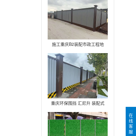
广告背景架
施工重庆B2装配市政工程地
铁围挡建筑道路临时护栏
重庆环保围挡 汇尼升 装配式
B2围挡生产厂家
在
线
客
服