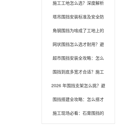
施工工地怎么选？深度解析
常见围挡类型与适用场景
塔吊围挡安装标准及安全防
护指南，确保施工安全
角钢围挡为啥成了工地上的
“老熟人”？扒一扒它的安全耐
网状围挡怎么选才耐用？避
用底细
开这些误区少花冤枉钱
超市围挡安装全攻略：怎么
装才既安全又好看？
围挡到底多宽才合适？施工
选型与安全规范全解析
2026 年围挡支架怎么挑？避
坑指南和选购门道全在这儿
围挡搭建全攻略：怎么搭才
省钱又不踩坑？
施工现场必看：石膏围挡的
那些事儿