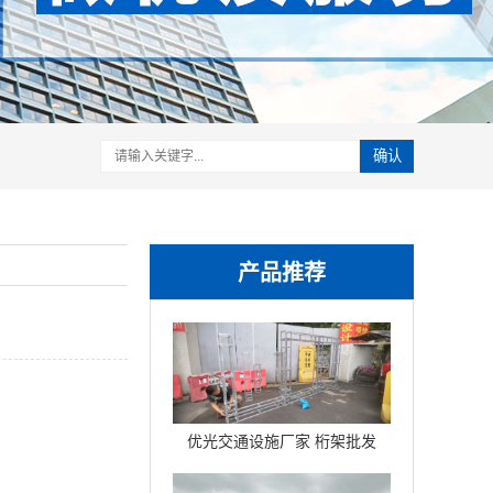
确认
产品推荐
优光交通设施厂家 桁架批发
铝联杆球节折叠桁架铝合金