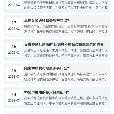
铁护栏的电焊焊接捆扎设计方案应合乎充足的标准规定，模板
2022-03
大城市和屋子增添光彩，给您一个新的时尚潮流核心理念。...
的侧边和墙顶应竖直。在很多的工程项目全过程中，铁护栏和
热镀锌护栏可以立即承担很多的经营规模、特性和特点的多元
性，体现出更全方位的防护栏安全性。它能够更好地体现了工
高速音障必须具备哪些特点?
17
程项目或生活中的安全性和便捷性。...
路面吸声板，又被称为隔音板，是由吸声原材料和彩钢夹芯板
2022-03
声学材料元器件构成的吸声屏障。应用领域：现阶段，声障适
用于大城市轻轨站、地铁站等市政工程交通安全设施的隔音调
整。操纵环境噪声对相邻大城市的危害，降低加工厂等噪音源
设置交通标志牌时,标志柱不得超过道路建筑的边界
16
的噪音。...
交通标志应在道路有关更新改造、改建、新创建后全线通车前
2022-03
设定。当道路交通条件与之前不与此同时，应该马上从零开始
设定交通标志。关键标志杆通常以单悬壁标志杆、双悬臂标志
杆、两柱标志杆、单柱标志杆、交通标志牌和各种各样柱的方
隔离护栏的布局原则是什么?
15
式展现。...
重庆装配式可移动围挡护栏网的合理布局标准是什么？隔离护
2022-03
栏又称伸缩式保险带护栏，由支撑杆、底后盖板和底部净重组
成。杆的顶端装有伸缩式织带，可以拔出来并挂在另一个护栏
上。依据具体情况，它可以排列成一行或排成一个正方形，以
桥梁声屏障的使用效果如何?
14
防护展览品或风险地区。...
高架桥两边有很多楼房和很多噪声敏感区域。重庆市政围挡租
2022-03
赁加工与此同时，车子驾驶时发生的噪声和道路反射面的噪声
也被隔音屏障阻拦，彻底阻拦了车子和道路，进一步提高了隔
音屏障的隔声实际效果。储放高架桥声屏障的需要是啥？...