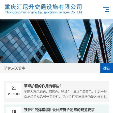
确认
草坪护栏的作用有哪些?
21
美观大方:乳白色、深蓝色、鲜红色、翠绿色等颜色。也是一种
2022-03
高品质的装饰设计防护栏。草坪护栏采用独特的聚乙烯原材
料，环境保护零污染，耐蚀性强，经久耐用，永不褪色、出
泡、脱落、裂开或脱落。环境保护时尚潮流：草坪护栏环境保
铁护栏的焊接绑扎设计应符合足够的规范要求
18
护、维护保养、美观大方、经久耐用，呈现**和当代气氛，为