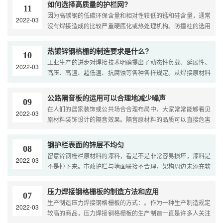
如何选择高质量的护栏网?
11
因为高碳钢的低碳环保含量和相对性较低的锰和硅含量，通常
2022-03
沒有焊接造成的比较严重硬底化或热处理机构。防撞柱的选用
应依据各道路的详细情况，充足较为各护栏网的性能，剖析安
全驾驶安全性、工作压力、视觉效果诱发和了解的舒适度，考
热镀锌钢格栅的制造要求是什么?
10
虑到与道路周边环境的融洽，融合经济发展、施工条件和维护
工业生产的进步对焊接技术明确提出了动态性负载、延展性、
2022-03
保养要素。...
髙压、高溫、超低温、抗腐蚀等各种各样规定。从焊接原材料
的挑选考虑，明确提出了焊接各种各样钢和稀有金属（除钢之
外的别的金属材料称之为稀有金属）的规定。...
公路隔音板的运用可以合理地减少噪声
09
在人们的居家装饰或公共场合合理布局中，大家常常能够看见
2022-03
原材料装饰设计的隔音效果。隔音原材料的品质可以直接危害
到大家日后的生活环境。公路隔音板：隔音板的运用可以合理
地减少噪声，消化吸收噪声。尽管生产制造和安裝比较简单的
钢护栏表面的锌层不均匀
08
隔音板特别适合现阶段的隔音设计方案和装饰设计，但当粗线
留意锌钢栅栏原材料的漆料，看是不是非常容易损坏，漆料是
2022-03
毁坏时更难修补。...
不是掉下来。市政护栏与墙面联接不合理，架构周边未添充软
原材料，产生变形缝。装饰城市防护栏，挑选和人有吸引力的
工程和原材料。马路边防护栏通常安裝在城市道路两边，避免
压力焊接钢格栅板的制造方法和应用
07
车子无法控制，撞倒路面两边的林木或房屋建筑。...
生产制造压力焊接钢格栅板的方式：。作为一种生产制造规定
2022-03
较高的商品，压力焊接钢格栅板的生产制造一直是许多人关注