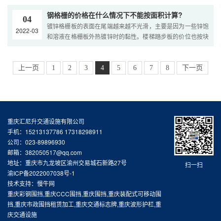
的问题。压力焊接钢格栅板的生产制造事实上是错综复杂的，
而不是繁杂的。对压力焊接钢格栅板的格栅板的制造方法和应
钢格栅的价格在什么情况下不能按面积计算?
04
用。...
镀锌格栅板的表面在尾端越来越不光滑，主要是因为一些锌饱
2022-03
和溶液在格栅板外热镀锌时的黏性。楼梯踏步板的价位也按块
测算，由于楼梯踏步板的总面积超过一平方米，有几种型号规
格，再加上档板和防滑板。并非工程图纸，按客户特定规格生
产加工，总面积为具体交货的钢格栅数乘于总宽和尺寸的总
上一页
1
2
3
4
5
6
7
8
下一页
数，包含张口和编号单位。...
重庆汇尼升交通设施有限公司
手机：15213137786 17318298911
公司：023-89896930
邮箱：382050517@qq.com
地址：重庆市九龙坡区渝州交易城石新路27号
扫一扫
渝ICP备2022007038号-1
技术支持：慢牛网
重庆彩钢围挡,重庆CCC围挡,重庆围挡,重庆装配式可移动围
挡,重庆市政围挡租赁加工,重庆交通标志牌,重庆波形护栏,重
庆交通设施