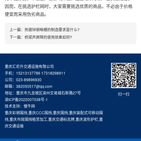
因而，在挑选护栏网时，大家需要挑选优质的商品，不必由于价格
便宜而采用伪劣商品。
上一篇：
热镀锌钢格栅的制造要求是什么?
下一篇：
桥梁声屏障的使用效果如何?
重庆汇尼升交通设施有限公司
手机：15213137786 17318298911
公司：023-89896930
邮箱：382050517@qq.com
地址：重庆市九龙坡区渝州交易城石新路27号
扫一扫
渝ICP备2022007038号-1
技术支持：慢牛网
重庆彩钢围挡,重庆CCC围挡,重庆围挡,重庆装配式可移动围
挡,重庆市政围挡租赁加工,重庆交通标志牌,重庆波形护栏,重
庆交通设施