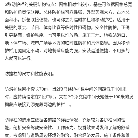
5移动护栏的关键结构特点：网格相对性较小，基座可依据网格总宽
和防护角灵便联接。总体防护栏可靠性强，外型美观大方，占地总
面积小，拆装联接便捷，也可称之为临时护栏和移动护栏。适用于
关键的聚会、节日、体育比赛等临时性阻碍物。安全性防护，正确
引导路面，维护秩序。也可用以堆放场、施工工地、地铁站港口、
地下停车场、城市广场等地方的临时性防护和具体指导。因为移动
护栏用腿固定不动，对地貌适应能力强，安裝运送便捷，不用多的
人就可以进行。
防撞柱的尺寸和性能表明。
防滑护栏网小套长70m。当2段马路边护栏中间的间距低于100米
时，应持续设定在2段中间。夹在2个添充段中间长短低于100米的发
掘段应联接到添充段两边的护栏上。
防撞柱的选用应依据各道路的详细情况，充足较为各护栏网的性
能，剖析安全驾驶安全性、工作压力、视觉效果诱发和了解的舒适
度，考虑到与道路周边环境的融洽，融合经济发展、施工条件和维