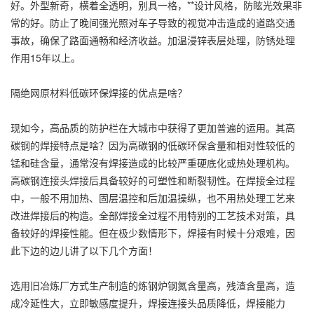
好。外型新奇，横着全透明，别具一格，**设计风格，防眩光效果非
常的好。防止了晚间强光照对车子导致的视觉冲击造成的道路交通
事故，确保了路面通畅和经济收益。加温浸锌表层处理，防锈处理
作用15年以上。
隔绝网原材料低碳环保焊接的优点是啥？
现如今，高品质的防护栏在大城市中获得了更加普遍的运用。其高
碳钢的焊接特点是啥？因为高碳钢的低碳环保含量和相对性较低的
锰和硅含量，通常沒有焊接造成的比较严重硬底化或热处理机构。
高碳钢连接头焊接后具备较好的可塑性和断裂韧性。在焊接全过程
中，一般不用加热、固层温控和后加温操纵，也不用热处理工艺来
改进焊接后的构造。全部焊接全过程不用特别的工艺技术对策，具
备较好的焊接性能。但在极少数情形下，焊接有时候十分艰难，因
此下边的边儿讲了以下几个方面！
选用旧冶炼厂方式生产制造的炼钢炉钢氮含量高，残渣含量高，造
成冷延性大，立即敏感度提升，焊接连接头品质降低，焊接能力