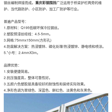
钢丝编制焊接而成。
重庆彩钢围挡
广泛运用于桥梁护栏两旁的维
护、当代路防护、小区防护、加工厂防护等行业。
普遍产品型号：
1.原材料：Q195低碳环保冷拉钢丝。
2.塑胶预浸丝经线：4.5-5mm。
3.网格:75mmx150mm(方形孔)
4.防腐解决方案：热浸镀锌、磷化处理/热浸镀锌、静电喷和喷涂。
5.*小号：2.4mmX3m。
品牌优势：
1.安裝便捷简易。
2.抗压强度高，整体可靠性好。
3.五颜六色塑胶层具备较好的耐蚀性和装修实际效果。
4.净形色调为翠绿色、深蓝色、鲜红色、淡黄色和灰黑色。