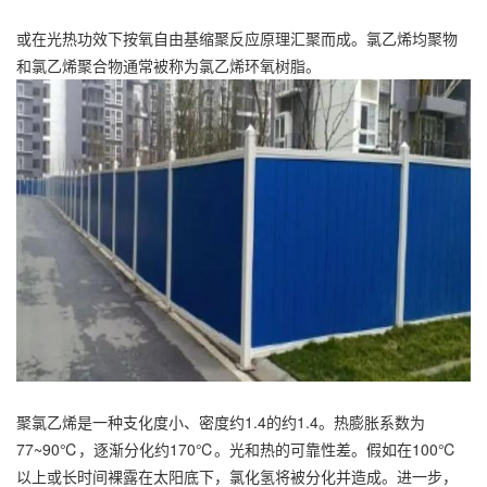
或在光热功效下按氧自由基缩聚反应原理汇聚而成。氯乙烯均聚物
和氯乙烯聚合物通常被称为氯乙烯环氧树脂。
聚氯乙烯是一种支化度小、密度约1.4的约1.4。热膨胀系数为
77~90℃，逐渐分化约170℃。光和热的可靠性差。假如在100℃
以上或长时间裸露在太阳底下，氯化氢将被分化并造成。进一步，