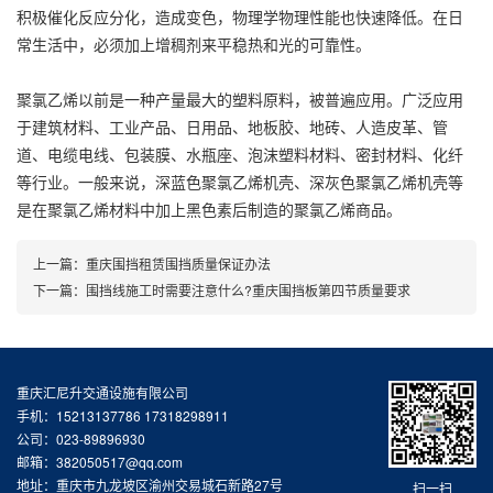
积极催化反应分化，造成变色，物理学物理性能也快速降低。在日
常生活中，必须加上增稠剂来平稳热和光的可靠性。
聚氯乙烯以前是一种产量最大的塑料原料，被普遍应用。广泛应用
于建筑材料、工业产品、日用品、地板胶、地砖、人造皮革、管
道、电缆电线、包装膜、水瓶座、泡沫塑料材料、密封材料、化纤
等行业。一般来说，深蓝色聚氯乙烯机壳、深灰色聚氯乙烯机壳等
是在聚氯乙烯材料中加上黑色素后制造的聚氯乙烯商品。
上一篇：
重庆围挡租赁围挡质量保证办法
下一篇：
围挡线施工时需要注意什么?重庆围挡板第四节质量要求
重庆汇尼升交通设施有限公司
手机：15213137786 17318298911
公司：023-89896930
邮箱：382050517@qq.com
地址：重庆市九龙坡区渝州交易城石新路27号
扫一扫