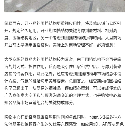
简易而言，开业期的围挡结构更重视应用性，将装修店铺与公区别
开，规定经久耐用。开业期围挡结构关键考虑到原材料、相对高
度、围挡结构地区，另一个考虑到围挡结构的拆卸時间。大型商场
开业前太早选用围挡结构，实际上对商场管理不好，必须留意！
大型商场经营期内的围挡结构较为复杂，由于围挡结构不会再是简
洁的封闭式、挡住作用，反而是吸引住店家租赁空店，考虑到装修
店铺的储客作用。除此之外，还应考虑到围挡结构与市场的总体设
计方案、气氛的融洽与审美等要素。总而言之，经营期内的围挡结
构早已超出了一块简易的牺牲品。假如精心策划，可以变成便宜的
广告宣传室内空间和与顾客沟通交流的合理方式，也是购物中心和
知名品牌市场营销组合的关键构成部分。
购物中心在勤奋降低围挡周期时间的与此同时，也尝试根据多种方
法消弱围挡给顾客产生的欠佳买东西感受，如应用3D、AR等灰黑色