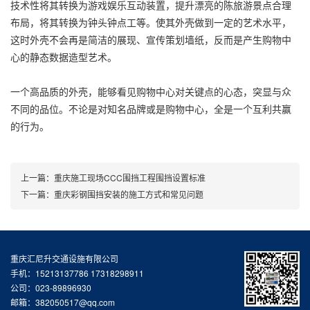
技术性将其转换为游戏娱乐互动装置，提升漂亮的陈旅游景点合理
布局，将其转换为钟头钟点工等。使其外壳做到一定的艺术水平，
这时外壳不会再是简洁的展现、宣传策划墙纸，反而是产生购物中
心的静态数据造型艺术。
一个高品质的外壳，能够看见购物中心对关键点的心态，突显与众
不同的品位。不论是对知名品牌或是购物中心，全是一个互利共赢
的行为。
上一篇：
重庆施工现场CCC围挡工程围挡设置标准
下一篇：
重庆彩钢围挡安装的施工方式和常见问题
重庆汇尼升交通设施有限公司
手机：15213137786 17318298911
公司：023-89896930
邮箱：382050517@qq.com