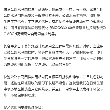
快速公路水马围挡生产商诸多，但品质不一样，有一些厂家生产的
公路水马围挡品质和一般塑料并无差，公路水马围挡应用周期短，
生产工艺优秀，工艺技术优质，有着多台全智能自动式空心塑料机
械，而且有着现阶段最现代化的MOOG30-60点壁厚自动控制系统及
OMRON高精密全自动温度控制器。
其名字来自于其外观设计及运用全过程中需的水份。对啊，当应用
安裝公路水马围挡时，务必向其身体内引入一定量的额头水，便于
能使其具备一定的净重，假如它沒有充分的净重，那麼大一点的风
力就能内把他飘散，又怎能标示路面的方位？
快速公路水马围挡应用相对而言很容易拆装和伸缩，并且其色彩艳
丽，还能在风轻轻吹的情形下长期不退色，这就是我们在日常生活
中很多地区挑选应用它的缘故。并且在一定水平上也发挥了环保节
能、环境保护的功效。
聚乙烯围挡安裝拆装便捷：