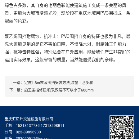
绿色占多数，其自身的艳丽色彩能使建筑施工变成一条美丽的风
景，更能为大城市增添光彩，现阶段在重庆地域用PVC围挡成一条
靓丽的色彩。
聚乙烯围挡耐腐蚀、抗冲击：PVC围挡自身的特征也极为非凡，最
先大家能见到的是它不害怕日晒，不惧降水淋，耐腐蚀工作能力
强，抗冲击特性强，特别适合在户外应用，能给我们产生非常好的
运用实际效果，这般睿智的质量，当然能遭受我们的亲睐。
上一篇：
定做1.8m市政围挡安装方法,吹塑工艺步骤
下一篇：
施工围挡修建顺序,深层不可以小于600mm
重庆汇尼升交通设施有限公司
手机：15213137786 17318298911
公司：023-89896930
邮箱：382050517@qq.com