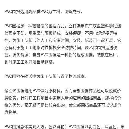
PVC围挡选用高品质PVC为主料，设备成形，
PVC围挡是一种较轻便的围挡方式，立杆选用汽车底盘塑料膨胀螺
丝固定不动，承重梁与隔板组成，安裝便捷，不用电焊焊接等特
性，为施工队伍节约人工和宝贵时间，安裝、拆装可一起开展，它
还有利于施工工地临时性拆换安全防护時间。聚乙烯围挡运送便
捷，质优价廉：自身PVC围挡是一种新的组成围挡，装散在出厂，
到时施工工地开展当场组装，
PVC围挡在输送中为施工队伍节省了物流成本，
聚乙烯围挡选用PVC做为原材料，因而全部围挡商品还可以说成价
廉物美，针对在工程项目中需用大量的应用的围挡商品，那样的价
格的优势，毫无疑问是比较突出的，使全部围挡商品还可以说成价
廉物美。
PVC围挡总体美观大方，色彩鲜艳：PVC围挡以乳白色、深蓝色、翠