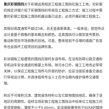
重庆彩钢围挡
对于彩钢运用规定工程施工围挡在施工工地，对彩钢
的规定详细介绍了彩钢围挡的布局及工程施工方式：施工过程中需
要的彩钢工程施工围挡机器设备已运走，必须开展彩钢工程施工。
其相对高度通常不超过3米，且无竖直距离差。一般来说，视觉传达
设计是基于图像的基本概念和颜色。这类围挡可以做到宣传策划、
推动新项目市场销售的目地。可是，整体规划不合理的墙面广告宣
传也会毁坏工程项目的品牌形象。
彩涂钢板工程建筑的围挡应按时友谊布局。在没有防碍公路交通和
非机动车安全通道的根基上布局。除污水口外，施工工地务必常常
关掉，以保证工程施工场所与外部的防护。应妥当提前准备交通出
行导视设计牌，并具体指导专业人士在作业期内维护保养交通管
理。
附近不可堆积沉渣、建筑装饰材料以及它脏物围挡地区，确保了该
地区的周期性。组材当场彩钢工程施工围挡沿中标单位工程施工的
是蓝厚钢板，薄厚不小于0.45mm，彩涂钢板要用低于60X4的镀锌