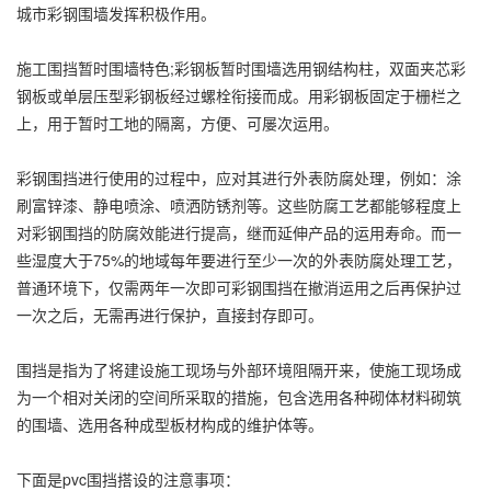
城市彩钢围墙发挥积极作用。
施工围挡暂时围墙特色;彩钢板暂时围墙选用钢结构柱，双面夹芯彩
钢板或单层压型彩钢板经过螺栓衔接而成。用彩钢板固定于栅栏之
上，用于暂时工地的隔离，方便、可屡次运用。
彩钢围挡进行使用的过程中，应对其进行外表防腐处理，例如：涂
刷富锌漆、静电喷涂、喷洒防锈剂等。这些防腐工艺都能够程度上
对彩钢围挡的防腐效能进行提高，继而延伸产品的运用寿命。而一
些湿度大于75%的地域每年要进行至少一次的外表防腐处理工艺，
普通环境下，仅需两年一次即可彩钢围挡在撤消运用之后再保护过
一次之后，无需再进行保护，直接封存即可。
围挡是指为了将建设施工现场与外部环境阻隔开来，使施工现场成
为一个相对关闭的空间所采取的措施，包含选用各种砌体材料砌筑
的围墙、选用各种成型板材构成的维护体等。
下面是pvc围挡搭设的注意事项：