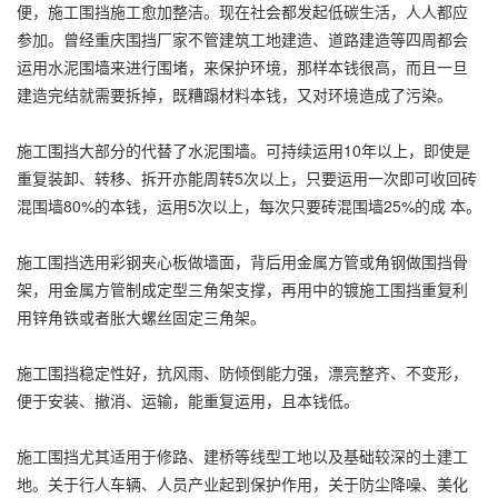
便，施工围挡施工愈加整洁。现在社会都发起低碳生活，人人都应
参加。曾经重庆围挡厂家不管建筑工地建造、道路建造等四周都会
运用水泥围墙来进行围堵，来保护环境，那样本钱很高，而且一旦
建造完结就需要拆掉，既糟蹋材料本钱，又对环境造成了污染。
施工围挡大部分的代替了水泥围墙。可持续运用10年以上，即使是
重复装卸、转移、拆开亦能周转5次以上，只要运用一次即可收回砖
混围墙80%的本钱，运用5次以上，每次只要砖混围墙25%的成 本。
施工围挡选用彩钢夹心板做墙面，背后用金属方管或角钢做围挡骨
架，用金属方管制成定型三角架支撑，再用中的镀施工围挡重复利
用锌角铁或者胀大螺丝固定三角架。
施工围挡稳定性好，抗风雨、防倾倒能力强，漂亮整齐、不变形，
便于安装、撤消、运输，能重复运用，且本钱低。
施工围挡尤其适用于修路、建桥等线型工地以及基础较深的土建工
地。关于行人车辆、人员产业起到保护作用，关于防尘降噪、美化