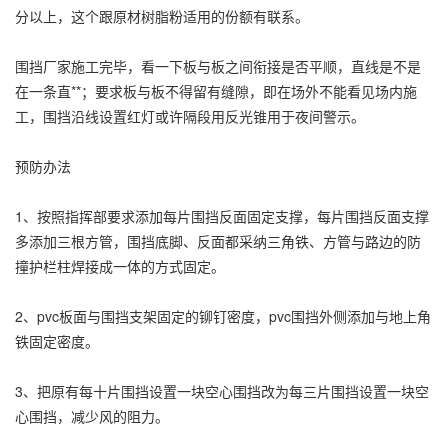
分以上，这个跟原材树脂粉适用的份额有联系。
围挡厂家施工完毕，看一下板与板之间衔接是否平顺，直线是不是
在一条直**；要求板与板不得留有缝隙，即在场外不能看见场内施
工，围挡沿线设置红灯或许隔段用反光锥用于夜间警示。
预防办法
1、按照指挥部要求添加每片围挡反面固定支撑，每片围挡反面支撑
多添加三根方管，围挡底脚、反面都采纳三角铁、方管与路边的防
撞护栏柱焊接成一体的方式固定。
2、pvc板面与围挡支架固定的铆钉密度，pvc围挡外侧添加与地上角
铁固定密度。
3、把原有每十片围挡设置一块空心围挡改为每三片围挡设置一块空
心围挡，减少风的阻力。