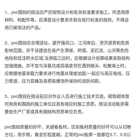
1、pvc围挡的搭设应严厉按照设计和有关标准要求施工。所选用原
材料、构配件等，应满意设计要求并契合现行标准的规则，不得运
用已被淘汰的产品。
2、pvc围挡应合理选址，避开强风口、江河岸边、泄洪道旁和危房
影响范围，并不该建造在易产生滑坡、坍塌、泥石流、山洪等危险
地段和低洼积水区域;当濒临江边时，应根据设计验算结果采取结构
加强措施，并不宜与深基坑或高墙紧邻在遇到暗浜、松散填土时，
应根据地基承载力要求进行地基处理或加固;一起应与高压电线、压
力管道、压力容器及易燃易爆场所保持的消防间距。
3、pvc围挡在搭设前应对作业人员进行施工技术交底。砌筑砌体暂
时用房和围档的施工单位应具有相应的施工资质，搭设活动板房需
要由生产厂家或具有钢结构资质单位负责。
pvc围挡质量的好坏，关键看板材，区别板材质量的好坏可以从切断
方位，用手掰，看变形程度越，正常的pvc板厚一般都在0.7、0.8公