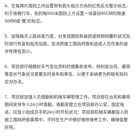
4、在每两片围挡之间设置带有箭头指示方向的红色反光警示标志，
利于夜晚行车，别的每500米围挡上方设置一块直径80CM的限速
30KM或“慢”的标志。
5、加强每天上路巡查力度，对发现围挡有破损或倾倒倾覆的状况及
时进行恢复和批改加固，坚决把施工围挡坍毁和造成人员伤害的或
许性降低到小。
6、项目部仔细做好天气变化资料的搜集和发布，特别是台风、暴雨
等恶劣气象状况更要及时发布和奉告，以便于采纳更为积极有效的
应对办法。
7、项目部加强人员值勤和机械车辆管理工作。项目部在台风和暴雨
期间安排专人24小时值勤，值勤室建立在项目部办公室，固定电
话，应急小组成员手机24小时开机状况；项目部机械车辆都投入防
施工围挡坍毁事情中，平时在生产中做好维修保养工作，确保临警
好用。