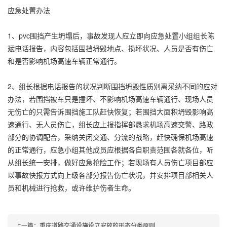
应急处置办法
1、pvc围挡产生坍塌后，事故发现人应立即向应急处置小组组长陈
斌电话报告，内容包括围挡坍毁地点、损坏状况、人员是否有伤亡
和是否影响机场高速车辆正常通行。
2、组长根据电话报告的状况判断围挡坍毁性质别离采纳不同的应对
办法，若围挡被车只是撞坏、不影响机场高速车辆通行、现场人员
无伤亡的只需告诉围挡施工队赶快恢复；若围挡大面积坍毁影响高
速通行、无人员伤亡，组长应上报指挥部恳求机场高速交警、路政
部分的协调配合，采纳关闭交通、分流的战略，赶快确保机场高速
的正常通行，应急小组其他成员应根据各自职责范围各就各位，听
从组长统一安排，做好应急抢险工作；若现场有人员伤亡项目部应
以事故快报方式向上级各部分报告伤亡状况，并安排项目部相关人
员和机械进行抢救，或许维护伤者生命。
上一篇：
重庆道路交通设施设立安放的形态分类原则