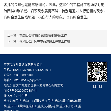
各儿的良知也是能够感谢的，因此，这些个的工程施工现场临时砌
砖围挡(墙)裂缝、坍毁现象屡见不鲜，特别是通过人行道侧的现象，
有时会发生围墙坍毁、损伤行人的现象，也有时会发生。
上一篇：
重庆围挡租赁的使用规范的筹备工作
下一篇：
移动围挡厂家在市政道路工程施工作用
重庆汇尼升交通设施有限公司
手机：15213137786 17318298911
公司：023-89896930
邮箱：382050517@qq.com
地址：重庆市九龙坡区渝州交易城石新路27号
扫一扫
渝ICP备2022007038号-1
技术支持：慢牛网
重庆彩钢围挡,重庆CCC围挡,重庆围挡,重庆装配式可移动围
挡,重庆市政围挡租赁加工,重庆交通标志牌,重庆波形护栏,重