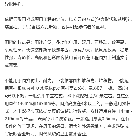
异形围挡：
依据异形围挡或项目工程的定位，以立异的方式(包含形状和过程)包
装围挡。 异形围挡方式新颖，容易引起参与者的重视。
围挡的特点是：用途广泛，多功能单用、双用，可移动，效率高，
机动性高，快速装卸简单快速牢固，承载力大，抗风系数高，稳定
性强，寿命长，高度和色彩顾客使用者可以在工程围挡上制造文字
或图案。
不能用于围挡防土、耐力，不能依靠围挡堆积物、堆积物，不能运
用围挡根底为M10 水泥以pvc 围挡高2.5米、宽3米为一板。 高度在
4米以下的，一般选用单立柱式，地下深挖根底为1米左右。立柱选
用直径140mm和189mm等。围挡高度在4米以上的，一般选用双柱
式，地下深挖根底依据高度的调整进行调整。双柱选用直径114mm-
219mm的产品。 表面镀亚金属铅瓦，一般选用厚度0.5mm。 在有
条件的施工现场，在周围的墙壁、宿舍的外墙等地方，需求粘贴或
写反映企业精力、时代风貌的显山露水企业。