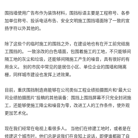
围挡墙使用广告布作为装饰材料，围挡标语主要是工程称号、各参
加单位称号、投诉电话布告、安全文明施工围挡墙面除了一致的宣
扬字符以外其他的。
除了这些个的临时施工的围挡之外，在建设地也有在开工前完结施
工围挡的。 一致涂改的白色墙面，包围着施工的工地，不只能够间
隔工地的灰尘和垃圾，还能够间隔施工产生的噪音，具有很好的有
用含义。 别的市民中常见的是居住小区、单位企业的围墙和隔离
栅，同样城市建设也发挥上述效果。
目前，重庆围挡制造商能够在公司类似工程业绩拍摄图片和“最大公
司业绩拍摄图片”投稿的其他装备：围挡上围挡屏幕不只完全封闭施
工，还能够使施工降尘和噪音为零，改进工人的工作条件，使外观
更加艺术化。
现在我们经常在电视上看很多人。 当他们在修建工地时，或者是在
修建这个城市时，他们总是说我们在良知上说话，即便谁都敲了自