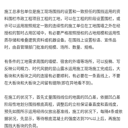
施工总承包单位是施工现场围挡的设置和一致担任的围挡运用的资
料围栏市政工程项目工程的工地，可以在工程的阶段设置围栏，或
许可以运用按照规定一致的连续性的施工单位在工地围墙之外在经
授权的暂时占用区域中，有必要严格按照授权的占地规模和运用性
质存储和堆叠建筑资料或机器设备。在围挡上设置标语、宣传品
时，由县管理部门批准的规模、场所、数量、规格。
有条件的工地需求周围的墙壁、宿舍的外墙等场所，可以投稿、写
反映公司精力、时代风貌的显山露水运用施工现场施工完成后，大
板块和大板块之间的连接有必要顺利，有必要在一条直线上，不要
在大板块和大板块之间留有缝隙(即在异地看不到)。
在施工的状况下，首先丈量围挡线位的地面的凹凸差，依据凹凸差
阶段性地划分围挡根底高程，调整后的立柱保证垂直度和直线度，
预先如图所示运用经纬仪放出基准线，施工的状况下，每隔4条或依
据状况，先显示，等待根底混凝土的强度达到70%以上后，再施加
围挡大板块的负荷。