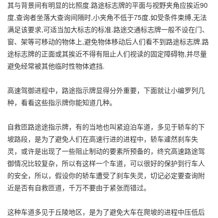
其与背景间有明显的比照度.路途标志牌的平面与视野夹角应挨近90
度,查询者坐落大查询间隔时,小夹角不低于75度.如受条件束缚,无法
满足该要求,可适当加大标志的标准.路途交通标志牌一般不设在门、
窗、架等可移动的物体上,避免物体移动后人们看不到路途标志牌.路
途标志牌的正面或其挨近不得有阻止人们视读的固定障碍物,并尽量
避免经常被其他临时性物体遮挡.
高速驾御进程中，路途指示牌显得分外重要，下面就让小编罗列几
种，看看这些指示牌你能知道几种。
自救匝路途途指示牌，有的当地也叫紧迫泊车道，多见于轿车的下
坡路段，是为了避免人们在高速行进的进程中，轿车遽然刹车失
灵，或许是出现了一些阻止制动的要素所预备的，终究高速路途驾
御情况比较复杂，所以有这样一个车道，可以很好的保护到行车人
的安全，所以，假设你的轿车遭受了刹车失灵，切记必定要查询附
近是否有自救匝道，千万不要由于紧张而错过。
这种车道多见于丘陵地区，是为了避免大车在爬坡的进程中压低后