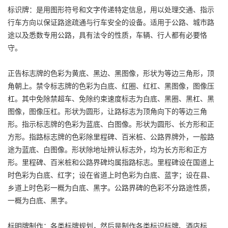
标识牌：是用图形符号和文字传递特定信息，用以处理交通、指示
行车方向以保证路途疏通与行车安全的设备。适用于公路、城市路
途以及悉数专用公路，具有法令的性质，车辆、行人都有必要恪
守。
正告标志牌的色彩为黄底、黑边、黑图像，形状为等边三角形，顶
角朝上。禁令标志牌的色彩为白底、红圈、红杠、黑图像，图像压
杠。其中免除禁超车、免除约束速度标志为白底、黑圈、黑杠、黑
图像，图像压杠。形状为圆形，让路标志为顶角向下的等边三角
形。指示标志牌的色彩为蓝底、白图像。形状为圆形、长方形和正
方形。指路标志牌的色彩除里程碑、百米桩、公路界牌外，一般路
途为蓝底、白图像。形状除地址辨认标志外，均为长方形和正方
形。里程碑、百米桩和公路界碑均属指路标志。里程碑设在国道上
时色彩为白底、红字；设在省道上时色彩为白底、蓝字；设在县、
乡道上时色彩一概为白底、黑字。公路界碑的色彩不分路途性质，
一概为白底、黑字。
标明牌制作：各类标牌规划，然后是制作各类标识标牌、酒店标