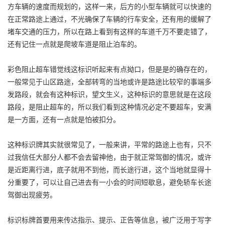
方车辆的速度而规划的，这样一来，后方的小型车辆就可以快速的
在正常路途上通过，不光确保了车辆的行车安全，还有用的缓解了
堵车交通的压力，所以在路上看到有这样的车道千万不要走错了，
还有记住一点就是爬坡车道是阻止泊车的。
彩色阻止超车错觉线这标识听起来有点拗口，但是是的确存在的，
一般常见于山区路途，全部转弯的当地或许是路途比较窄的事端多
发路段，就会有这种标识，望文生义，这种标识的意思就是在这段
路段，是阻止超车的，所以我们看到这种情况必定不要超车，安满
是一方面，还有一点就是怕被扣分。
这种标识牌其实就很常见了，一般来讲，平常的路途上也有，只不
过我信任大部分人都不会去留神他，由于就正常驾御的情况，或许
是近距离行进，底子就用不到他，而长途行进，这个当地就显得十
分重要了，可以让自己进去有一小会的时间短歇息，避免轿车长途
驾御出现疲劳。
标识标牌首要用来传达指示、提示、正告等信息，被广泛用于写字