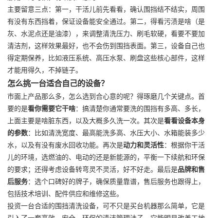
主要留意三点：第一，干活儿前先看看，确认围挡结不结实，周围
有没有东西挡着，保证设备能安全通过。第二，得看污渍是啥（是
灰、水泥点还是油漆），来调整清洗压力、刷毛软硬，看要不要加
清洁剂，这样效果最好，也不会伤到围挡表面。第三，设备自己也
得定期保养，比如液压系统、高压水泵、刷盘这些核心部件，这样
才能用得久，不掉链子。
怎么挑一台适合自己的设备？
市面上产品那么多，怎么选到合心意的呢？得琢磨几个关键点。首
要的是
看你需要它干啥
：搞清楚你通常要洗的围挡有多高、多长，
上面主要是啥脏东西，以及大概多久洗一次。其次是
看看设备本身
的参数
：比如清洗宽度、最高能洗多高、水压大小、水箱能装多少
水，以及有没有废水回收功能。再次是
动力和灵活性
：根据你干活
儿的环境，选燃油的、电动的还是新能源的，平衡一下续航和环保
的要求；还得考虑设备转弯灵不灵活，好不好走。最后是
品牌和售
后服务
：选个口碑好的牌子，确保质量靠谱，售后服务也跟得上，
包括技术培训、配件供应和维修这些。
投资一台合适的围挡清洗设备，可不只是买台机器那么简单，它是
引入了一套高效、安全、环保的清洁管理法子。它能明显改善工地