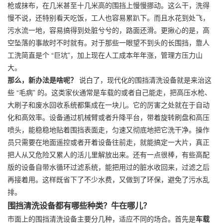
枪或抹布，在几米甚至十几米高的围挡上慢慢挪动。这么干，洗得
慢不说，还特别看天吃饭，工人也容易累趴下。而且水花到处飞，
污水流一地，容易搞得到处脏兮兮的，路面还滑。更揪心的是，高
空坠落的事故时不时就有。对于那些一眼望不到头的长围挡，靠人
工洗简直是个 “巨坑”，加上现在人工成本年年涨，管理方压力山
大。
那么，新办法是啥呢？
说白了，现代化的围挡清洗设备就是来治这
些 “毛病” 的。这类家伙通常是车载的或者自己能走，把高压水枪、
大刷子和废水回收系统都集成在一块儿。它的厉害之处就在于自动
化和高效率。设备通过机械臂或者升降平台，带着旋转刷盘和高压
喷头，能稳稳地贴着围挡表面走，匀速又彻底地把它洗干净。操作
员只需要在地面遥控或者开着设备往前走，就能搞定一大片，真正
把人从又危险又累人的活儿里解放出来。还有一点很棒，有些高配
版的设备自带水循环过滤系统，能把用过的脏水收回来，过滤之后
再接着用。这样既省下了不少水费，又做到了环保，避免了污水乱
排。
围挡清洗设备都有哪些种类？牛在哪儿？
市面上的围挡清洗设备主要分几种，适应不同的场合。首先是
车载