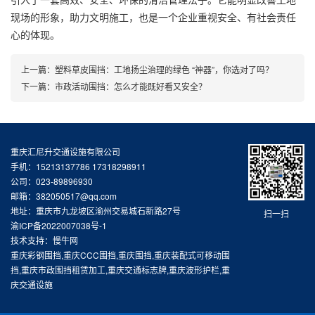
现场的形象，助力文明施工，也是一个企业重视安全、有社会责任
心的体现。
上一篇：
塑料草皮围挡：工地扬尘治理的绿色 “神器”，你选对了吗？
下一篇：
市政活动围挡：怎么才能既好看又安全？
重庆汇尼升交通设施有限公司
手机：15213137786 17318298911
公司：023-89896930
邮箱：382050517@qq.com
地址：重庆市九龙坡区渝州交易城石新路27号
扫一扫
渝ICP备2022007038号-1
技术支持：慢牛网
重庆彩钢围挡,重庆CCC围挡,重庆围挡,重庆装配式可移动围
挡,重庆市政围挡租赁加工,重庆交通标志牌,重庆波形护栏,重
庆交通设施