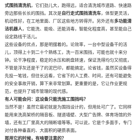
式围挡清洗机
，它们劲儿大，跑得远，适合清洗城市道路、快速路
旁边那些长长的围挡。其次是
自行走式围挡清洗车
，体型更灵活，
机动性好，在工地里面、厂区这些地方转得开。另外还有
多功能清
洁机器人
，它能洗、能吸、还能消毒，智能化程度高，甚至能自己
设定路线干活儿。
这些设备的优点，那是明摆着的。论效率，一台中型设备干的活
儿，顶得上十到二十个熟练工，洗一百米围挡，可能也就十来分
钟。论干净程度，稳定的水压和刷盘转速，保证洗得均匀又彻底，
不管是浮灰还是干了的泥巴印，都能搞定。论省钱，虽然买设备得
先投一笔钱，但往长远看，它省下的人工费、时间，还有可能避免
的安全事故开销，算下来非常划算。更重要的是，它让作业更规
范，也提升了城市管理的现代感。
有人可能会问：这设备只能洗施工围挡吗？
当然不是！虽然它最初就是为围挡设计的，但用处可广了。它同样
能用来洗高架桥的隔音板、隧道墙壁、大型广告牌、体育场馆的外
墙，还有工厂里高大的隔断墙等等。可以说，它是个多面手，专门
对付各种垂直的、大面积的硬质表面。
那用它的时候，有啥要注意的？