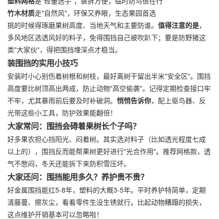
塑料网格
是"轻量选手"，装拆方便，临时防鸟很在行
竹木材质
走"自然风"，环保又养眼，生态果园首选
挑的时候得琢磨果树高度、当地天气和主要防谁。
值得注意的是
，
多风地区选透风好的料子，免得围挡自己被吹趴下；要是防野猪这
类"大家伙"，得把围挡埋深点才稳当。
装围挡的实用小技巧
安装时小心别伤着树根和树枝，最好离树干留出半米"安全区"。围挡
高度要比树顶高出两成，防止动物"高空偷袭"。记得定期检查接口牢
不牢，尤其暴雨前后要及时补破洞。
悄悄告诉你
，配上驱鸟器、反
光带这些小工具，防护效果能翻倍！
大家常问：围挡会碍着果树长个子吗？
好多果农担心挡阳光、闷着树。其实选对料子（比如透光程度七成
以上的），围挡反而能帮果树更好进行"光合作用"。推荐网格款，透
气不憋闷，冬天还能拆下来防积雪压坏。
大家还问：围挡能用多久？养护贵不贵？
好金属围挡能扛5-8年，塑料的大概3-5年。平时养护特简单，定期
清藤蔓、擦灰尘，看看零件生没生锈就行。比起动物糟蹋的损失，
这点维护开销基本可以忽略啦！