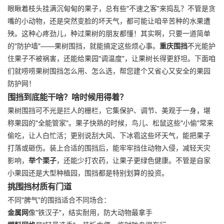
眼瞅着枝头挂满沉甸甸的果子，总有些"不速之客"来捣乱？不管是贪
嘴的小动物，还是突然变脸的坏天气，都可能让咱辛苦种的水果遭
殃。这种心疼劲儿，种过果树的朋友都懂！其实啊，只要一道简单
的"防护墙"——果树围挡，就能搞定这些烦心事。
重庆围挡
不光能护
住果子不被祸害，还能给果园"调温度"，让果树长得更舒坦。下面咱
们就唠唠果树围挡怎么用、怎么选，帮您建个又省心又安全的果园
防护网！
围挡到底能干啥？啥时候用得着？
果树围挡可不光是拦人的栅栏，它集保护、调节、美观于一身，堪
称果园的"全能管家"。果子快熟的时候，鸟儿、松鼠这些"小偷"常来
偷吃，让人白忙活；更别说刮大风、下冰雹这些坏天气，能把果子
打落或砸伤。装上合适的围挡后，能牢牢挡住动物入侵，减轻天灾
影响，
举个栗子
，还能少打农药，让果子更绿色健康。不管是自家
小果园还是大型种植园，围挡都是特别划算的投资。
挑围挡材质有门道
不同"脾气"的围挡适合不同场合：
金属网
像"铁汉子"，结实耐用，防大动物最拿手