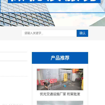
确认
产品推荐
优光交通设施厂家 桁架批发
铝联杆球节折叠桁架铝合金