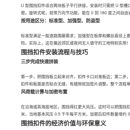
U 型围挡扣件适合两块板子平行拼接，安装时只需把 U 型槽
密。旋转式呢，就带万向节功能，能在 0 到 180 度之间
按用途区分：标准型、加强型、防盗型
标准型满足一般道路围蔽需求；加强型在板厚和螺丝直径上
险。实际上，这在偏远郊区或夜间无人值守的工地特别实用
围挡扣件安装流程与技巧
三步完成快速拼装
第一步，把围挡板立起来对齐，扣件卡口对准板边；第二步，
扣件和板面是否贴合无缝，有缝隙就加垫片调整。整个流程单人
风荷载计算与加密布置
在沿海或高海拔地区，围挡得扛更大风压。这时可以把围挡扣件间
米，当地基本风压 0.5 千牛每平方米，加密后扣件数量增约 
围挡扣件的经济价值与环保意义