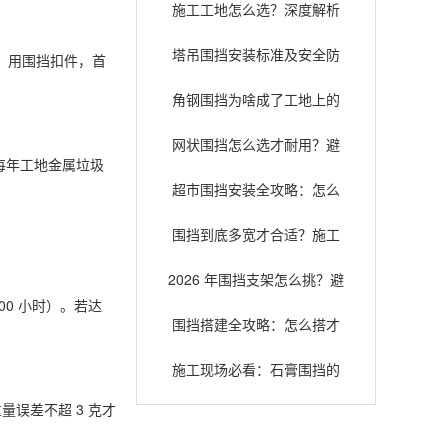
施工工地怎么选？深度解析
常见围挡类型与适用场景
塔吊围挡安装标准及安全防
废；用围挡扣件，首
护指南，确保施工安全
角钢围挡为啥成了工地上的
“老熟人”？扒一扒它的安全耐
网状围挡怎么选才耐用？避
用底细
每年工地金属垃圾
开这些误区少花冤枉钱
超市围挡安装全攻略：怎么
装才既安全又好看？
围挡到底多宽才合适？施工
选型与安全规范全解析
2026 年围挡支架怎么挑？避
00 小时）。若达
坑指南和选购门道全在这儿
围挡搭建全攻略：怎么搭才
省钱又不踩坑？
施工现场必看：石膏围挡的
那些事儿
量误差不超 3 克才