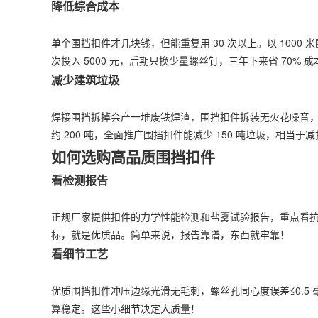
降低综合成本
单个围挡扣件才几块钱，但能重复用 30 次以上。以 1000
次投入 5000 元，后期只换少量螺丝钉，三年下来省 70%
减少建筑垃圾
焊接围挡拆掉会产一堆废铁焊渣，围挡扣件拆装无火花噪音，
约 200 吨，全面推广围挡扣件能减少 150 吨垃圾，相当于减
如何选购高品质围挡扣件
看检测报告
正规厂家提供扣件的力学性能检测和盐雾试验报告，重点看抗滑移
标，就是优质品。简单来说，报告靠谱，东西就牢靠！
看细节工艺
优质围挡扣件冲压边缘光滑无毛刺，螺丝孔同心度误差≤0.5 
算稳定。这些小细节决定大质量！