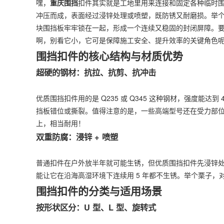
嘿，
重庆围挡
扣件其实就是工地里用来连接和固定各种临时围
冲压而成，表面经过浸锌处理或喷塑，既防锈又耐磨损。举
块围挡板牢牢锁在一起，形成一个连续又稳固的封闭屏障。
啊，别看它小，它可是保障施工安全、提升效率的关键角色
围挡扣件的核心结构与材质优势
超硬的钢材：抗拉、抗剪、抗冲击
优质围挡扣件用的是 Q235 或 Q345 这种钢材，强度能
挡板错位或撕裂。值得注意的是，一些高端型号还在受力部位加
上，相当耐用！
双重防腐：浸锌 + 喷塑
普通扣件在户外放半年就可能生锈，但优质围挡扣件先浸锌处理
能让它在沿海高湿环境下连续用 5 年都不生锈。举个栗子
围挡扣件的分类与适用场景
按形状区分：U 型、L 型、旋转式