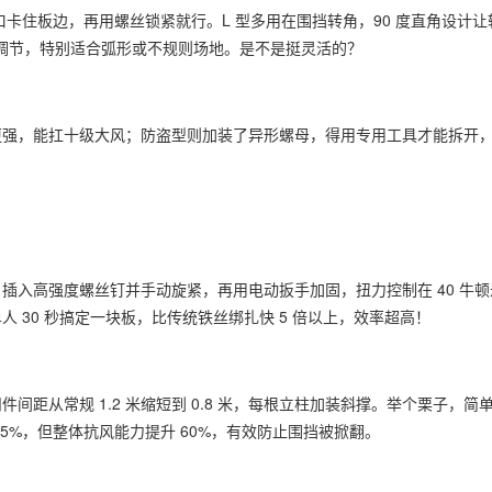
口卡住板边，再用螺丝锁紧就行。L 型多用在围挡转角，90 度直角设计
自由调节，特别适合弧形或不规则场地。是不是挺灵活的？
更强，能扛十级大风；防盗型则加装了异形螺母，得用专用工具才能拆开
！
插入高强度螺丝钉并手动旋紧，再用电动扳手加固，扭力控制在 40 牛
 30 秒搞定一块板，比传统铁丝绑扎快 5 倍以上，效率超高！
距从常规 1.2 米缩短到 0.8 米，每根立柱加装斜撑。举个栗子，简单
35%，但整体抗风能力提升 60%，有效防止围挡被掀翻。