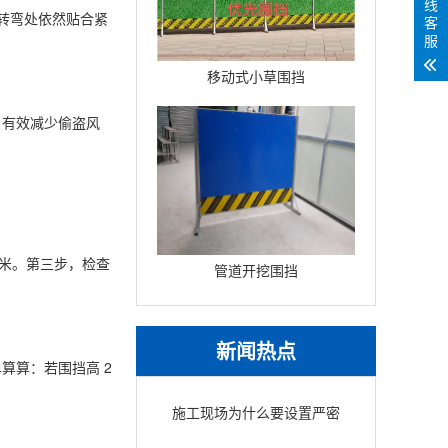
线
让转弯处依然贴合紧
客
服
移动式小草围挡
，有效减少偷盗风
顿米。第三步，检查
管道开挖围挡
新闻热点
算算：若围挡高 2
施工现场为什么要设置严密
围挡？安全与美观的保障