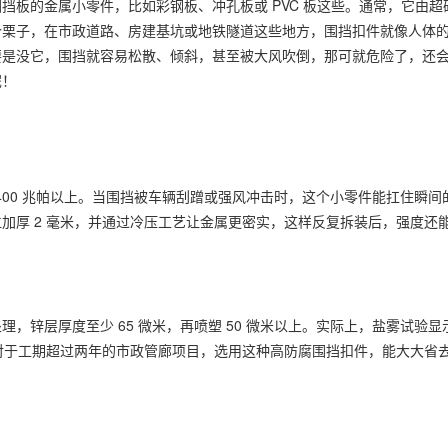
挡板的金属小零件，比如彩钢板、冲孔板或 PVC 板这些。通常，它由超
个栗子，在市政道路、房建基坑或地铁隧道这些地方，围挡扣件就像人体
要是没它，围挡就容易松散、倾斜，甚至被大风吹倒，那可就危险了，还
呢！
达到 400 兆帕以上。当围挡被车辆刮蹭或强风冲击时，这个小零件能扛住瞬
厚 2 毫米，并通过冷压工艺让金属更密实，这样反复拆装后，强度还能保
，锌层厚度至少 65 微米，再喷塑 50 微米以上。实际上，盐雾试验
，对于工期超过两年的市政管廊项目，选用这种高防腐围挡扣件，能大大省