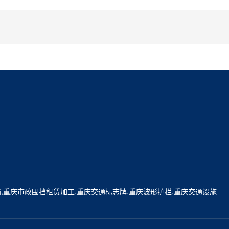
挡,重庆市政围挡租赁加工,重庆交通标志牌,重庆波形护栏,重庆交通设施