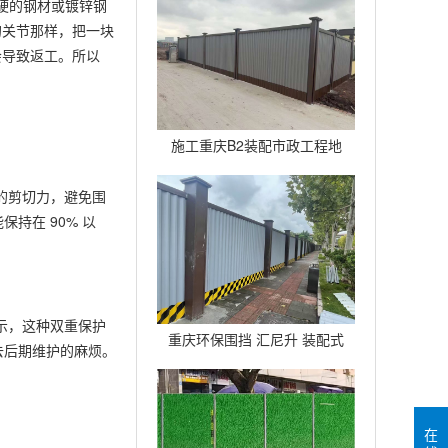
硬的钢材或镀锌钢
广告背景架
的关节那样，把一块
会导致返工。所以
施工重庆B2装配市政工程地
铁围挡建筑道路临时护栏
间的剪切力，避免围
持在 90% 以
显示，这种双重保护
重庆环保围挡 汇尼升 装配式
去后期维护的麻烦。
B2围挡生产厂家
在