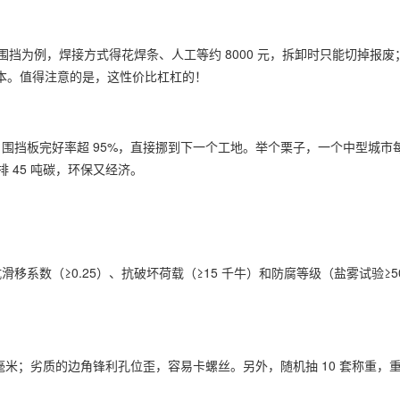
 米围挡为例，焊接方式得花焊条、人工等约 8000 元，拆卸时只能切掉报
 成本。值得注意的是，这性价比杠杠的！
围挡板完好率超 95%，直接挪到下一个工地。举个栗子，一个中型城市
排 45 吨碳，环保又经济。
系数（≥0.25）、抗破坏荷载（≥15 千牛）和防腐等级（盐雾试验≥5
毫米；劣质的边角锋利孔位歪，容易卡螺丝。另外，随机抽 10 套称重，重