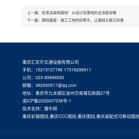
上一篇：
奶茶店装修围挡：从设计到落地的全流程攻略
下一篇：
围挡基座：施工工地的好帮手，让围挡又稳又好看
重庆汇尼升交通设施有限公司
手机：15213137786 17318298911
公司：023-89896930
邮箱：382050517@qq.com
地址：重庆市九龙坡区渝州交易城石新路27号
渝ICP备2022007038号-1
技术支持：慢牛网
重庆彩钢围挡,重庆CCC围挡,重庆围挡,重庆装配式可移动围