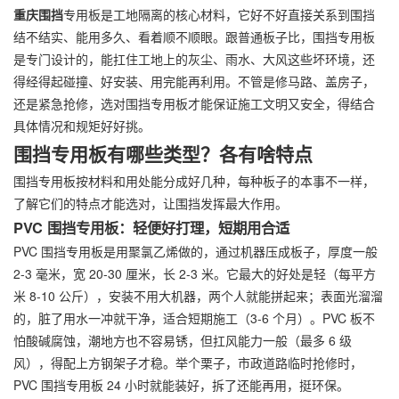
重庆围挡
专用板是工地隔离的核心材料，它好不好直接关系到围挡
结不结实、能用多久、看着顺不顺眼。跟普通板子比，围挡专用板
是专门设计的，能扛住工地上的灰尘、雨水、大风这些坏环境，还
得经得起碰撞、好安装、用完能再利用。不管是修马路、盖房子，
还是紧急抢修，选对围挡专用板才能保证施工文明又安全，得结合
具体情况和规矩好好挑。
围挡专用板有哪些类型？各有啥特点
围挡专用板按材料和用处能分成好几种，每种板子的本事不一样，
了解它们的特点才能选对，让围挡发挥最大作用。
PVC 围挡专用板：轻便好打理，短期用合适
PVC 围挡专用板是用聚氯乙烯做的，通过机器压成板子，厚度一般
2-3 毫米，宽 20-30 厘米，长 2-3 米。它最大的好处是轻（每平方
米 8-10 公斤），安装不用大机器，两个人就能拼起来；表面光溜溜
的，脏了用水一冲就干净，适合短期施工（3-6 个月）。PVC 板不
怕酸碱腐蚀，潮地方也不容易锈，但扛风能力一般（最多 6 级
风），得配上方钢架子才稳。举个栗子，市政道路临时抢修时，
PVC 围挡专用板 24 小时就能装好，拆了还能再用，挺环保。