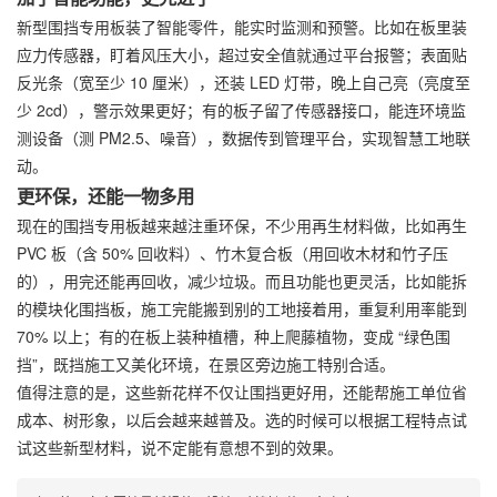
新型围挡专用板装了智能零件，能实时监测和预警。比如在板里装
应力传感器，盯着风压大小，超过安全值就通过平台报警；表面贴
反光条（宽至少 10 厘米），还装 LED 灯带，晚上自己亮（亮度至
少 2cd），警示效果更好；有的板子留了传感器接口，能连环境监
测设备（测 PM2.5、噪音），数据传到管理平台，实现智慧工地联
动。
更环保，还能一物多用
现在的围挡专用板越来越注重环保，不少用再生材料做，比如再生
PVC 板（含 50% 回收料）、竹木复合板（用回收木材和竹子压
的），用完还能再回收，减少垃圾。而且功能也更灵活，比如能拆
的模块化围挡板，施工完能搬到别的工地接着用，重复利用率能到
70% 以上；有的在板上装种植槽，种上爬藤植物，变成 “绿色围
挡”，既挡施工又美化环境，在景区旁边施工特别合适。
值得注意的是，这些新花样不仅让围挡更好用，还能帮施工单位省
成本、树形象，以后会越来越普及。选的时候可以根据工程特点试
试这些新型材料，说不定能有意想不到的效果。