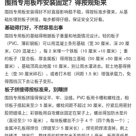
围挡专用板咋安装固定？得按规矩来
围挡专用板安装得好不好直接影响稳不稳，得按标准步骤来，从基
础处理到板子拼接，每步都得仔细，保证安全又好看。
基础得打好，不然容易出事
围挡专用板的基础得根据板子重量和地面情况设计。轻的板子
（PVC、薄彩钢板）可以用混凝土条形基础（宽 30 厘米、深 20 厘
米，C20 混凝土），每 2 米埋一个铁板（10 厘米 ×10 厘米）；重
的板子（复合板、厚金属板）得用独立基础（50 厘米 ×50 厘米 ×50
厘米），基础顶高出地面 10 厘米，别让雨水灌进去。软土地基得换
土（垫 30 厘米碎石），或者打木桩（间距 1.5 米）增强承载力，免
得围挡沉下去让板子变形。
板子拼接得按标准来，别瞎拼
围挡专用板拼接得保证平、牢、没缝。PVC 板用卡槽和螺栓连，相
邻板子搭起来至少 5 厘米，螺栓间距不超过 30 厘米，拧紧后用密封
胶把缝填上；彩钢板用自攻螺丝固定在架子上，螺丝得加防水垫片
（直径至少 10 毫米），每块板螺丝不少于 4 个（四个角各一个）；
金属冲孔板得焊住（焊缝至少 5 厘米长），焊完把焊渣清掉，刷上
防锈漆。拼完后，整体歪的程度每米不能超过 1 毫米，板面高低差