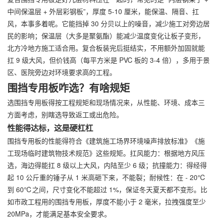
中间保温层 + 外层彩钢板”，厚度 5-10 厘米，能保温、隔音、扛
风，本事多着呢。它能挡掉 30 分贝以上的噪音，减少施工对旁边居
民的影响；保温层（大多是聚氨酯）能减少温度变化让板子变形，
北方冷地方施工适合用。复合板装完后挺结实，不用额外加固就能
扛 9 级大风，但价钱高（每平方米是 PVC 板的 3-4 倍），多用于景
区、医院旁边对环境要求高的工程。
围挡专用板咋选？有啥规矩
选围挡专用板得按工程规矩和现场情况来，从性能、环境、成本三
方面考虑，别瞎选导致返工或出危险。
性能得达标，这是硬杠杠
围挡专用板的性能得符合《建筑施工场界环境噪声排放标准》《施
工现场临时建筑物技术规范》这些规矩。扛风能力：根据地方风压
选，海边得能扛 8 级以上大风，内陆至少 6 级；抗撞能力：得经得
起 10 公斤重的锤子从 1 米高砸下来，不能裂；耐候性：在 - 20℃
到 60℃之间，尺寸变化不能超过 1%，保证冬天夏天都不变形。比
如市政工程用的围挡专用板，厚度不能小于 2 毫米，拉拽强度至少
20MPa，才能满足基本安全要求。