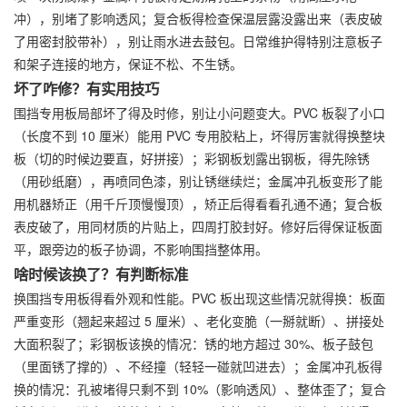
冲），别堵了影响透风；复合板得检查保温层露没露出来（表皮破
了用密封胶带补），别让雨水进去鼓包。日常维护得特别注意板子
和架子连接的地方，保证不松、不生锈。
坏了咋修？有实用技巧
围挡专用板局部坏了得及时修，别让小问题变大。PVC 板裂了小口
（长度不到 10 厘米）能用 PVC 专用胶粘上，坏得厉害就得换整块
板（切的时候边要直，好拼接）；彩钢板划露出钢板，得先除锈
（用砂纸磨），再喷同色漆，别让锈继续烂；金属冲孔板变形了能
用机器矫正（用千斤顶慢慢顶），矫正后得看看孔通不通；复合板
表皮破了，用同材质的片贴上，四周打胶封好。修好后得保证板面
平，跟旁边的板子协调，不影响围挡整体用。
啥时候该换了？有判断标准
换围挡专用板得看外观和性能。PVC 板出现这些情况就得换：板面
严重变形（翘起来超过 5 厘米）、老化变脆（一掰就断）、拼接处
大面积裂了；彩钢板该换的情况：锈的地方超过 30%、板子鼓包
（里面锈了撑的）、不经撞（轻轻一碰就凹进去）；金属冲孔板得
换的情况：孔被堵得只剩不到 10%（影响透风）、整体歪了；复合