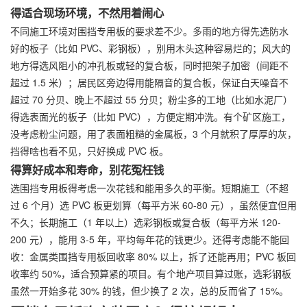
得适合现场环境，不然用着闹心
不同施工环境对围挡专用板的要求差不少。多雨的地方得先选防水
好的板子（比如 PVC、彩钢板），别用木头这种容易烂的；风大的
地方得选风阻小的冲孔板或轻的复合板，同时把架子加密（间距不
超过 1.5 米）；居民区旁边得用能隔音的复合板，保证白天噪音不
超过 70 分贝、晚上不超过 55 分贝；粉尘多的工地（比如水泥厂）
得选表面光的板子（比如 PVC），方便定期冲洗。有个矿区施工，
没考虑粉尘问题，用了表面粗糙的金属板，3 个月就积了厚厚的灰，
挡得啥也看不见，只好换成 PVC 板。
得算好成本和寿命，别花冤枉钱
选围挡专用板得考虑一次花钱和能用多久的平衡。短期施工（不超
过 6 个月）选 PVC 板更划算（每平方米 60-80 元），虽然便宜但用
不久；长期施工（1 年以上）选彩钢板或复合板（每平方米 120-
200 元），能用 3-5 年，平均每年花的钱更少。还得考虑能不能回
收：金属类围挡专用板回收率 80% 以上，拆了还能再用；PVC 板回
收率约 50%，适合预算紧的项目。有个地产项目算过账，选彩钢板
虽然一开始多花 30% 的钱，但少换了 2 次，总的反而省了 15%。