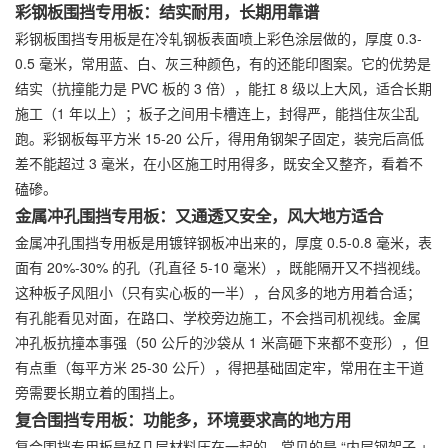
彩钢板围挡专用板：结实耐用，长期用靠谱
彩钢板围挡专用板是在冷轧钢板表面喷上彩色涂层做的，厚度 0.3-
0.5 毫米，常用蓝、白、灰三种颜色，有的还能印图案。它的优势是
结实（抗撞能力是 PVC 板的 3 倍），能扛 8 级以上大风，适合长期
施工（1 年以上）；板子之间用卡槽连上，封得严，能挡住灰尘乱
跑。彩钢板每平方米 15-20 公斤，得用角钢架子固定，装完后高低
差不能超过 3 毫米，在小区施工时用得多，既安全又整齐，看着不
磕碜。
金属冲孔围挡专用板：又通透又安全，风大地方适合
金属冲孔围挡专用板是用镀锌钢板冲出来的，厚度 0.5-0.8 毫米，表
面有 20%-30% 的孔（孔直径 5-10 毫米），既能隔开又不挡视线。
这种板子风阻小（只有实心板的一半），台风多的地方用着合适；
有孔能看见对面，在路口、学校旁边施工，不会挡司机视线。金属
冲孔板抗撞本事强（50 公斤的沙袋从 1 米高砸下来都不变形），但
有点重（每平方米 25-30 公斤），得把基础固定牢，常用在主干道
旁需要长期立着的围挡上。
复合围挡专用板：功能多，环境要求高的地方用
复合围挡专用板是好几层材料压在一起的，常见的是 “内层钢架子 +