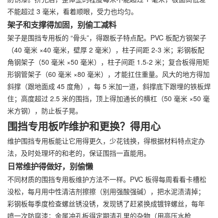
不能超过 3 毫米，看着顺眼，受力也均匀。
架子和支撑得加固，别偷工减料
架子是围挡专用板的 “骨头”，得跟板子特点配。PVC 板配方钢架子
（40 毫米 ×40 毫米，壁厚 2 毫米），柱子间距 2-3 米；彩钢板配
角钢架子（50 毫米 ×50 毫米），柱子间距 1.5-2 米；复合板得用矩
形钢管架子（60 毫米 ×80 毫米），才能扛住重量。风大的地方得加
斜撑（跟地面成 45 度角），每 5 米加一道，斜撑底下跟埋的铁板焊
住；高度超过 2.5 米的围挡，顶上得加通长的横杠（50 毫米 ×50 毫
米方钢），防止板子晃。
围挡专用板咋维护和更换？得用心
维护围挡专用板能让它用得更久，少花钱换，得根据材料特点定办
法，及时处理坏的和老的，保证围挡一直能用。
日常维护得做好，别偷懒
不同材质的围挡专用板维护方法不一样。PVC 板得每周看看卡槽松
没松，每月用中性清洁剂擦擦（别用强酸强碱），把水泥渍清掉；
彩钢板每季度检查螺丝锈没锈，发现锈了赶紧换成镀锌螺丝，每年
喷一次防腐漆；金属冲孔板得定期清孔里的杂物（用高压水枪