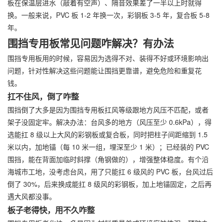
板在保温层进水（敲着有空声）、隔音效果差了一半以上时就得
换。一般来说，PVC 板 1-2 年换一次，彩钢板 3-5 年，复合板 5-8
年。
围挡专用板常见问题咋解决？有办法
围挡专用板用的时候，容易因为选得不对、装得不好或环境影响出
问题，针对性解决这些问题能让围挡更靠谱，避免危险和重复花
钱。
扛不住风，倒了咋整
围挡倒了大多是因为围挡专用板扛风等级跟地方风压不匹配，或者
架子没固定牢。解决办法：台风多的地方（风压至少 0.6kPa），得
选能扛 8 级以上大风的彩钢板或复合板，同时把柱子间距缩到 1.5
米以内，加地锚（每 10 米一组，埋深至少 1 米）；已经装的 PVC
围挡，能在背面加临时斜撑（角钢做的），增强整体稳度。有个沿
海城市工地，没考虑台风，用了只能扛 6 级风的 PVC 板，台风过后
倒了 30%，后来换成能扛 8 级风的彩钢板，加上地锚固定，之后再
遇大风都没事。
板子老得快，用不久咋整