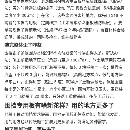
围挡专用板老化快，多是因为材料质量差或环境腐蚀性强。预防办
法：买的时候选达标的板子（比如 PVC 板得含抗氧剂，彩钢板涂层
厚度至少 20μm）；在化工厂这些腐蚀厉害的地方，优先用 316 不
锈钢的围挡专用板；定期维护（比如每年给彩钢板刷防腐层）。要
是发现板子提前老化（比如 PVC 板 2 年内就变脆），得查材料合格
证明，换成好的，同时多检查，维护得勤点。
装完整体歪了咋整
围挡歪了多是因为基础沉降不均匀或装的时候歪得太多。解决办
法：施工前把地基压实（承载力至少 100kPa），软土地基用碎石换
填；装的时候用水平仪盯着歪不歪，每装 3 块板校准一次；稍微有
点歪（不超过 3 度），能调底部螺栓（高的地方松点，低的地方垫
点东西），歪得厉害（超过 5 度）就得拆了重新做基础，保证围挡
每米歪的不超过 1 毫米。有个小区工地，因为基础没压实，围挡装
了 3 个月就歪了 20 厘米，只好返工重做基础，多花了近万元。
围挡专用板有啥新花样？用的地方更多了
随着工程对围挡要求提高，围挡专用板正往多功能、智能化发展，
用的地方也从传统施工扩展到更多领域，能满足各种需求。
加了智能功能，更先进了