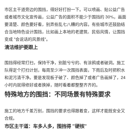
市区主干道旁边的围挡，得好好打扮一下。可以喷画、贴公益广告
或者城市文化宣传画，公益广告的面积不能少于围挡的 30%，画面
要清楚、颜色要好看，别弄些乱七八糟的内容。有些城市还鼓励结
合当地特色设计围挡，比如画上本地的老建筑、民俗风情，让围挡
变成 "会说话的风景线"。
清洁维护要跟上
围挡得经常打扫，保持干净，别脏兮兮的、有涂鸦或者破洞。施工
队得定个打扫计划，每周至少冲一次围挡表面，下雨后及时把积水
和泥污清干净。要是发现板子破了、颜色掉了或者广告画掉了，24
小时内就得修好或者换掉，随时看着都整整齐齐的。
特殊地方的围挡：不同场景有特殊要求
施工的地方千差万别，围挡的要求也得跟着变，这样才能既安全又
合规。
市区主干道：车多人多，围挡得 "硬核"