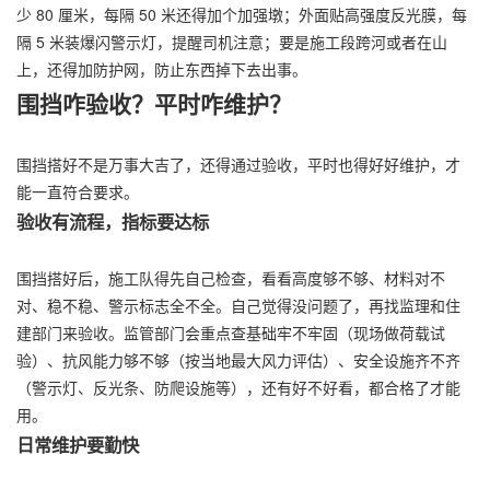
少 80 厘米，每隔 50 米还得加个加强墩；外面贴高强度反光膜，每
隔 5 米装爆闪警示灯，提醒司机注意；要是施工段跨河或者在山
上，还得加防护网，防止东西掉下去出事。
围挡咋验收？平时咋维护？
围挡搭好不是万事大吉了，还得通过验收，平时也得好好维护，才
能一直符合要求。
验收有流程，指标要达标
围挡搭好后，施工队得先自己检查，看看高度够不够、材料对不
对、稳不稳、警示标志全不全。自己觉得没问题了，再找监理和住
建部门来验收。监管部门会重点查基础牢不牢固（现场做荷载试
验）、抗风能力够不够（按当地最大风力评估）、安全设施齐不齐
（警示灯、反光条、防爬设施等），还有好不好看，都合格了才能
用。
日常维护要勤快