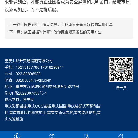
求都做到位，才能真正让围挡成为安全屏障和文明窗口，给城市建
设添砖加瓦，而不是拖后腿。
上一篇：
围挡射灯：照亮边界，让环境又安全又好看的实用灯具
下一篇：
施工围挡咋计算？教你既合规又省钱的实用方法
重庆汇尼升交通设施有限公司
手机：15213137786 17318298911
公司：023-89896930
邮箱：382050517@qq.com
地址：重庆市九龙坡区渝州交易城石新路27号
扫一扫
渝ICP备2022007038号-1
技术支持：慢牛网
重庆彩钢围挡,重庆CCC围挡,重庆围挡,重庆装配式可移动围
挡,重庆市政围挡租赁加工,重庆交通标志牌,重庆波形护栏,重
庆交通设施