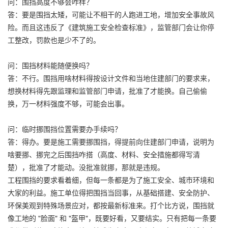
问：围挡高度不够会咋样？
答：要是围挡太矮，可能让不相干的人跑进工地，增加安全事故风
险。而且这违反了《建筑施工安全检查标准》，监管部门会让你停
工整改，罚款也是少不了的。
问：围挡材料能随便换吗？
答：不行。围挡用啥材料得按设计文件和当地住建部门的要求来，
想换材料得先跟监理和监管部门申请，批准了才能换。自己偷偷
换，万一材料强度不够，可能会出事。
问：临时挪围挡位置需要办手续吗？
答：得办。要是施工需要挪围挡，得提前向住建部门申请，说明为
啥要挪、挪完之后围挡咋搭（高度、材料、安全措施都得写清
楚），批准了才能动。没批准就挪，那就是违规。
工程围挡的要求看着细，但每一条都是为了施工安全、城市环境和
大家的利益。施工单位得把围挡当回事，从基础搭建、安全防护、
环保美观到特殊场景应对，都按最新标准来。打个比方说，围挡就
像工地的 "脸面" 和 "盔甲"，既要好看，又要结实。只有把每一条要