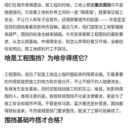
咱们在城市里搞建设、做工程的时候，工地上那圈
重庆围挡
可不是
随便搭的。它就像工地和外界之间的一道 "隔离墙"，既要保证施工
安全、不让行人和车子出意外，还得顾着城市的脸面 —— 毕竟歪歪
扭扭的围挡看着就影响市容嘛。最近几年，咱们国家对工地管理越
来越严，围挡的标准也越来越细。今天就来聊聊工程围挡的最新要
求，从怎么搭基础、咋保障安全，到怎么弄得好看又环保，全都给
你说明白，帮工地顺利开工不踩坑。
啥是工程围挡？为啥非得搭它？
工程围挡，说白了就是工地边上临时圈起来的隔离设施。它最重要
的作用就是把施工的地方和外面分开，不让不相干的人随便进去，
免得发生安全事故。同时还能挡挡施工时的灰尘、噪音，别影响周
围的人。值得注意的是，按规矩搭围挡不光是法律要求，更是为了
施工安全和城市环境。不管是修马路、盖大楼还是补管道，围挡都
得按标准来，不然被城管部门要求整改，耽误了工期可就麻烦了。
围挡基础咋搭才合格？