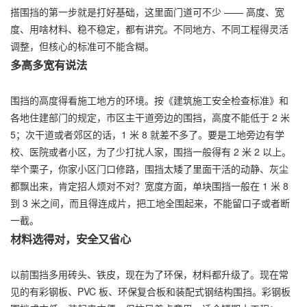
搭围挡的第一步就是打好基础，这里面门道可不少 —— 高度、宽
度、用啥材料、稳不稳定，都有讲究。不同地方、不同工程得灵活
调整，但核心的标准可不能含糊。
多高多宽有说法
围挡的高度得看施工地方的环境。按《建筑施工安全检查标准》和
各地住建部门的规定，市区主干道旁边的围挡，高度不能低于 2 米
5；次干道或者郊区的话，1 米 8 就差不多了。要是工地旁边有学
校、医院或者小区，为了少打扰人家，围挡一般得有 2 米 2 以上。
举个栗子，你家小区门口修路，围挡太矮了里面干活的动静、灰尘
都飘出来，肯定招人烦对不对？宽度方面，单块围挡一般在 1 米 8
到 3 米之间，而且得连成片，把工地全围起来，不能留口子或者断
一截。
材料选得对，安全又省心
以前围挡多用砖头、铁皮，现在为了环保，材料都升级了。现在常
见的有彩钢板、PVC 板、环保复合板和装配式钢结构围挡。彩钢板