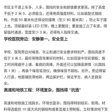
市区主干道上车多、人多，围挡的安全和颜值要求更高。除了高度
不低于 2 米 5、必须稳当，还得用高强度材料，比如装配式钢结
构，外面 50 厘米处还得设防撞墩（至少 80 厘米高），防止车子撞
上去。顶部最好装 LED 灯带，晚上更醒目；要是施工占了车道，得
留临时通道，宽度至少 3 米，还得有人指挥交通。
学校医院旁边：安静第一，安全至上
学校、医院旁边对噪音、灰尘和通行安全要求特别严。围挡高度不
低于 2 米 2，最好用隔音效果好的材料，比如双层中空彩钢板；施
工时间得避开上课、看病的高峰，外面还可以加隔音屏障（比围挡
高 1 米），再装个噪音监测仪，确保噪音不超标。另外，旁边得留
人行道，地面铺防滑地砖，两边装护栏，保证学生、病人走路安
全。
高速和地铁工程：环境复杂，围挡得 "抗造"
高速和地铁施工线路长，环境也复杂，围挡得特别结实、耐用。材
料得选能抗 10 级大风的钢结构或者混凝土预制板，立柱埋进地下至