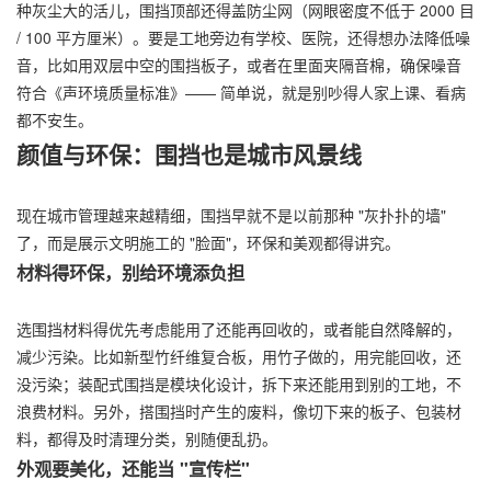
种灰尘大的活儿，围挡顶部还得盖防尘网（网眼密度不低于 2000 目
/ 100 平方厘米）。要是工地旁边有学校、医院，还得想办法降低噪
音，比如用双层中空的围挡板子，或者在里面夹隔音棉，确保噪音
符合《声环境质量标准》—— 简单说，就是别吵得人家上课、看病
都不安生。
颜值与环保：围挡也是城市风景线
现在城市管理越来越精细，围挡早就不是以前那种 "灰扑扑的墙"
了，而是展示文明施工的 "脸面"，环保和美观都得讲究。
材料得环保，别给环境添负担
选围挡材料得优先考虑能用了还能再回收的，或者能自然降解的，
减少污染。比如新型竹纤维复合板，用竹子做的，用完能回收，还
没污染；装配式围挡是模块化设计，拆下来还能用到别的工地，不
浪费材料。另外，搭围挡时产生的废料，像切下来的板子、包装材
料，都得及时清理分类，别随便乱扔。
外观要美化，还能当 "宣传栏"