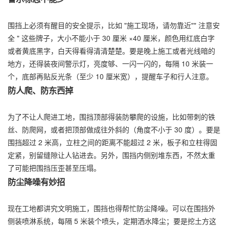
围挡上必须有醒目的安全提示，比如 "施工现场，请勿靠近"" 注意安
全 " 这些牌子，大小不能小于 30 厘米 ×40 厘米，颜色用红底白字
或者黄底黑字，白天得看得清清楚楚。要是晚上施工或者光线暗的
地方，还得装夜间警示灯，亮度够、一闪一闪的，每隔 10 米装一
个，底部再贴反光条（至少 10 厘米宽），提醒车子和行人注意。
防人爬、防东西掉
为了不让人爬进工地，围挡顶部得装防攀爬的设施，比如带刺的铁
丝、防爬网，或者把顶部做成往外斜的（角度不小于 30 度）。要是
围挡超过 2 米高，立柱之间的距离不能超过 2 米，板子和立柱得固
定紧，别留缝隙让人钻进去。另外，围挡内侧别堆东西，不然太重
了可能把围挡压歪甚至压塌。
防尘降噪有妙招
现在工地都讲究文明施工，围挡也得帮忙防尘降噪。可以在围挡外
侧装喷淋系统，每隔 5 米装个喷头，定期洒水降尘；要是挖土方这