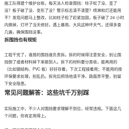
施工队得建个维护台账，每天派人检查围挡：柱子松了没、歪了
没？板子破了没、变形了没？警示标志清不清楚？喷淋和灯还能用
不？发现问题马上整改，比如柱子松了赶紧加固，板子破了 24 小时
内换掉，灯坏了当天修好。遇上暴雨、大风这种坏天气，还得多查
几遍，确保围挡没事。
拆围挡也有规矩
工程干完了，谁搭的围挡谁负责拆。拆的时候得注意安全，别让围
挡倒了或者材料掉下来砸到人。拆下的材料要分类收，能再用的
（比如钢结构、PVC 板）好好存着，下次工程接着用；不能用的按
环保要求处理，别乱扔。拆完后把场地清干净，路面弄平整，别留
下安全隐患。
常见问题解答：这些坑千万别踩
实际施工中，不少人对围挡要求理解不到位，经常违规。下面这几
个问题，你肯定用得上。