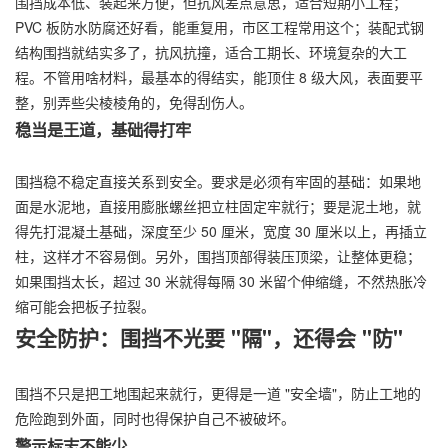
围挡成本低、装起来方便，但抗风差点意思，适合短期小工程；
PVC 板防水防腐还好看，能重复用，市区工程常用这个；装配式钢
结构围挡就结实多了，抗风抗撞，适合工期长、环境复杂的大工
程。不管用啥材料，最基本的得结实，能顶住 8 级大风，表面要平
整，别弄些尖棱棱角的，免得刮伤人。
稳当是王道，基础得打牢
围挡稳不稳定直接关系到安全。要求是必须有牢固的基础：如果地
面是水泥地，直接用膨胀螺丝把立柱固定牢就行；要是泥土地，就
得先打混凝土基础，深度至少 50 厘米，宽度 30 厘米以上，再插立
柱，这样才不容易倒。另外，围挡顶部得装压顶梁，让整体更稳；
如果围挡太长，超过 30 米就得每隔 30 米留个伸缩缝，不然热胀冷
缩可能会把板子拉裂。
安全防护：围挡不光要 "隔"，还得会 "防"
围挡不只是把工地围起来就行，更得是一道 "安全墙"，防止工地的
危险跑到外面，同时也得保护自己不被破坏。
警示标志不能少