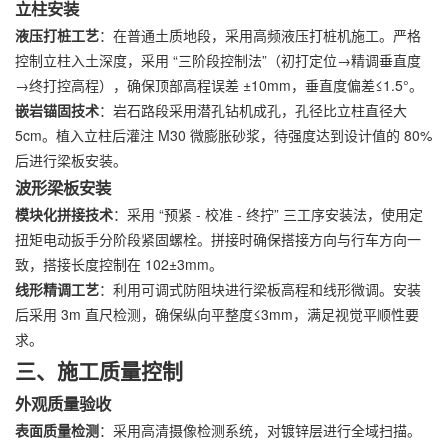
立柱安装
液压打桩工艺
：在普通土质地段，采用高频液压打桩机施工。严格
控制立柱入土深度，采用 “三阶段控制法”（初打定位→精调垂直度
→终打控高程），确保顶部高程误差 ±10mm，垂直度偏差≤1.5°。
嵌岩锚固技术
：岩石路段采用潜孔钻机成孔，孔径比立柱直径大
5cm。植入立柱后灌注 M30 微膨胀砂浆，待强度达到设计值的 80%
后进行梁板安装。
波形梁板安装
模块化拼接技术
：采用 “预紧 - 校准 - 终拧” 三工序安装法，使用定
扭矩电动扳手分阶段紧固螺栓。拼接时确保搭接方向与行车方向一
致，搭接长度控制在 102±3mm。
线形精调工艺
：利用可调式防阻块进行梁板高程和线形微调。安装
后采用 3m 直尺检测，确保纵向平整度≤3mm，满足视觉平顺性要
求。
三、施工质量控制
外观质量验收
表面质量检测
：采用高清摄像检测系统，对镀锌层进行全域扫描。