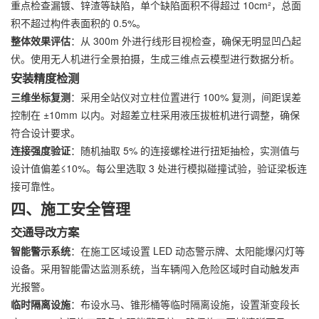
重点检查漏镀、锌渣等缺陷，单个缺陷面积不得超过 10cm²，总面
积不超过构件表面积的 0.5%。
整体效果评估
：从 300m 外进行线形目视检查，确保无明显凹凸起
伏。使用无人机进行全景拍摄，生成三维点云模型进行数据分析。
安装精度检测
三维坐标复测
：采用全站仪对立柱位置进行 100% 复测，间距误差
控制在 ±10mm 以内。对超差立柱采用液压拔桩机进行调整，确保
符合设计要求。
连接强度验证
：随机抽取 5% 的连接螺栓进行扭矩抽检，实测值与
设计值偏差≤10%。每公里选取 3 处进行模拟碰撞试验，验证梁板连
接可靠性。
四、施工安全管理
交通导改方案
智能警示系统
：在施工区域设置 LED 动态警示牌、太阳能爆闪灯等
设备。采用智能雷达监测系统，当车辆闯入危险区域时自动触发声
光报警。
临时隔离设施
：布设水马、锥形桶等临时隔离设施，设置渐变段长