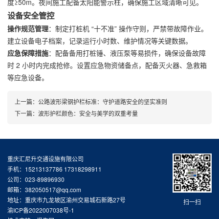
度≥50m。夜间施工配备太阳能警示柱，确保施工区域清晰可见。
设备安全管控
操作规范管理
：制定打桩机 “十不准” 操作守则，严禁带故障作业。
建立设备电子档案，记录运行小时数、维护情况等关键数据。
应急保障措施
：配备备用打桩锤、液压泵等易损件，确保设备故障
时 2 小时内完成抢修。设置应急物资储备点，配备灭火器、急救箱
等应急设备。
上一篇：
公路波形梁钢护栏标准：守护道路安全的坚实准则
下一篇：
波形护栏颜色：安全与美学的双重考量
重庆汇尼升交通设施有限公司
手机：15213137786 17318298911
公司：023-89896930
邮箱：382050517@qq.com
地址：重庆市九龙坡区渝州交易城石新路27号
扫一扫
渝ICP备2022007038号-1