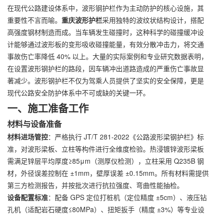
在现代公路建设体系中，波形钢护栏作为主动防护的核心设施，其
重要性不言而喻。
重庆波形护栏
采用独特的波纹状结构设计，搭配
高强度钢材制造而成。当车辆发生碰撞时，这种科学的碰撞缓冲设
计能够通过波形板的变形吸收碰撞能量，有效分散冲击力，将交通
事故伤亡率降低 40% 以上。大量的实际案例和专业研究数据表明，
在设置波形钢护栏的路段，因车辆冲出道路造成的严重伤亡事故显
著减少。波形钢护栏不仅为驾乘人员提供了坚实的安全保障，更是
现代公路安全防护体系中不可或缺的关键一环。
一、施工准备工作
材料与设备准备
材料进场管控
：严格执行 JT/T 281-2022《公路波形梁钢护栏》标
准，对波形梁板、立柱等构件进行全维度检验。热浸镀锌波形梁板
需满足锌层平均厚度≥85μm（测厚仪检测），立柱采用 Q235B 钢
材，外径误差控制在 ±1mm，壁厚误差 ±0.15mm。所有材料需提供
第三方检测报告，并按批次进行抗拉强度、弯曲性能抽检。
设备配置标准
：配备 GPS 定位打桩机（定位精度 ±5cm）、液压钻
孔机（适配岩石硬度≤80MPa）、扭矩扳手（精度 ±3%）等专业设