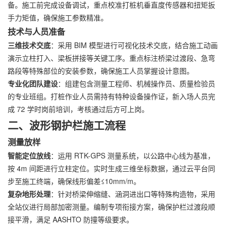
备。施工前完成设备调试，重点校准打桩机垂直度传感器和扭矩扳
手力矩值，确保施工参数精准。
技术与人员准备
三维技术交底
：采用 BIM 模型进行可视化技术交底，结合施工动画
演示立柱打入、梁板拼接等关键工序。重点标注桥梁过渡段、急弯
路段等特殊部位的安装参数，确保施工人员掌握设计意图。
专业化团队建设
：组建包含测量工程师、机械操作员、质量检验员
的专业班组。打桩作业人员需持有特种设备操作证，新入场人员完
成 72 学时岗前培训，考核通过后方可上岗。
二、波形钢护栏施工流程
测量放样
智能定位放线
：运用 RTK-GPS 测量系统，以公路中心线为基准，
按 4m 间距进行立柱定位。实时生成三维坐标数据，通过云平台同
步至施工终端，确保线形偏差≤10mm/m。
复杂地形处理
：针对桥梁伸缩缝、涵洞进出口等特殊构造物，采用
全站仪进行局部加密测量。编制专项衔接方案，确保护栏过渡段顺
接平滑，满足 AASHTO 防撞等级要求。