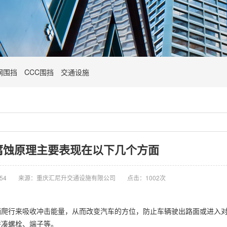
钢围挡
CCC围挡
交通设施
腐蚀原理主要表现在以下几个方面
54
来源：重庆汇尼升交通设施有限公司
点击：1002次
辆爬行来吸收冲击能量，从而改变汽车的方位，防止车辆驶出路面或进入
拼凑螺栓、端子等。