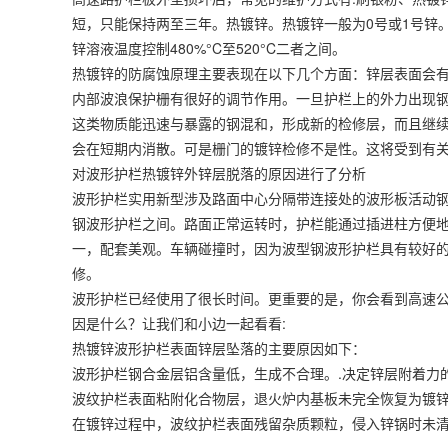
短，只能保持两至三年。热镀锌。热镀锌一般为0号或1号锌
锌溶液温度控制480%°C至520°C二者之间。
热镀锌的防腐蚀原理主要表现在以下几个方面：锌层表面会
内部波浪保护栅有很好的调节作用。一旦护栏上的外力出现
这类物质能迅速与暴露的钢混和，形成新的检修层，而且继
会在短期内消散。可是栅门的镀锌检修不是性。这将受到有
对波形护栏热镀锌外锌层脱落的原因进行了分析
波形护栏实用新型涉及路面中心分隔带连接处的波形板活动
钢波形护栏之间。路面正常运转时，护栏能通过插进柱方便
一，配套美观。车辆碰撞时，因为波型钢波形护栏具有较好
修。
波形护栏已经使用了很长时间。更重要的是，你会看到高速
因是什么？让我们和小边一起看看:
热镀锌波形护栏表面锌层坠落的主要原因如下：
波形护栏钢合金层铝含量低，生成不合理。.决定锌层附着力
波纹护栏表面粘附化合物层，退火炉内基板未完全恢复为镀
在镀锌过程中，波纹护栏表面残留杂质颗粒，侵入锌锅时未