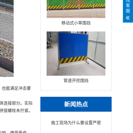
客
服
移动式小草围挡
管道开挖围挡
，也能满足冲击要
新闻热点
柱体连接部分。实际
性拼接螺栓未拧紧。
施工现场为什么要设置严密
围挡？安全与美观的保障
影响，使用寿命