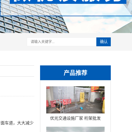
确认
产品推荐
优光交通设施厂家 桁架批发
对面车道，大大减少
铝联杆球节折叠桁架铝合金