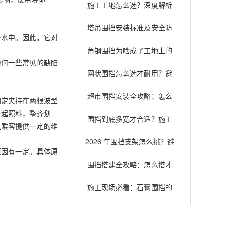
施工工地怎么选？深度解析
常见围挡类型与适用场景
塔吊围挡安装标准及安全防
在水中。因此，它对
护指南，确保施工安全
角钢围挡为啥成了工地上的
为何一些常见的缺陷
“老熟人”？扒一扒它的安全耐
网状围挡怎么选才耐用？避
用底细
开这些误区少花冤枉钱
超市围挡安装全攻略：怎么
固定夹持在两根波型
装才既安全又好看？
一起照料，整齐划
围挡到底多宽才合适？施工
机乘客提供一定的维
选型与安全规范全解析
2026 年围挡支架怎么挑？避
原因有一定。具体原
坑指南和选购门道全在这儿
围挡搭建全攻略：怎么搭才
省钱又不踩坑？
施工现场必看：石膏围挡的
那些事儿