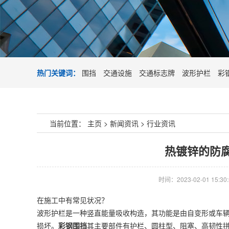
热门关键词：
围挡
交通设施
交通标志牌
波形护栏
彩
当前位置：
主页
>
新闻资讯
>
行业资讯
热镀锌的防
时间：2023-02-01 15:30:
在施工中有常见状况？
波形护栏是一种竖直能量吸收构造，其功能是由自变形或车
损坏。
彩钢围挡
其主要部件有护栏、圆柱型、阻塞、高韧性