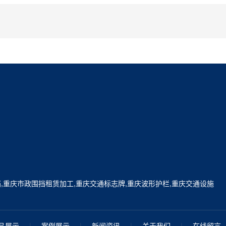
挡,重庆市政围挡租赁加工,重庆交通标志牌,重庆波形护栏,重庆交通设施
品展示
|
案例展示
|
新闻资讯
|
关于我们
|
在线留言