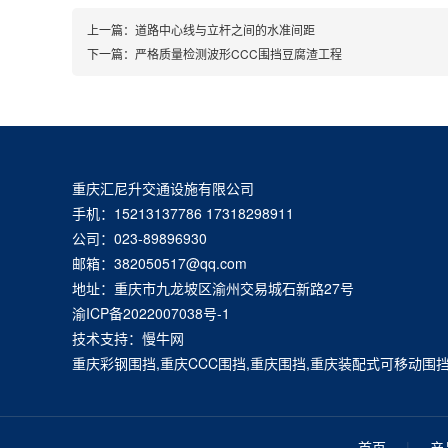
上一篇：
道路中心线与立杆之间的水准间距
下一篇：
严格质量检测波形CCC围挡豆腐渣工程
重庆汇尼升交通设施有限公司
手机：15213137786 17318298911
公司：023-89896930
邮箱：382050517@qq.com
地址：重庆市九龙坡区渝州交易城石新路27号
渝ICP备2022007038号-1
技术支持：慢牛网
重庆彩钢围挡,重庆CCC围挡,重庆围挡,重庆装配式可移动围
首页
|
产