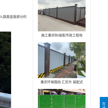
广告背景架
进入路面竖直部分的
施工重庆B2装配市政工程地
铁围挡建筑道路临时护栏
重庆环保围挡 汇尼升 装配式
B2围挡生产厂家
在
线