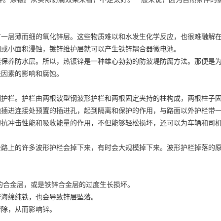
。
有一层薄而细的氧化锌层。这些物质难以和水发生化学反应，也很难融解
钢或小面积浸蚀，镀锌维护层就可以产生铁锌耦合器微电池。
续保养防水层。所以，热镀锌是一种雄心勃勃的防波堤防腐方法。那便是
关因素的影响和腐蚀。
钢护栏。护栏由两根波型钢波形护栏和两根固定夹持的柱构成，两根柱子
地插进连接处预置的插进孔，起到隔离和保护的作用，与路面以外护栏带
的抗冲击性能和吸收能量的作用，不但能够轻松损坏，还可以为车辆和司
公路上的许多波形护栏会掉下来，有时会大规模掉下来。波形护栏掉落的
的合金层，或是铁锌合金层的过度生长损坏。
锌海绵纯铁，也会导致锌层坠落。
清除，从而影响锌。