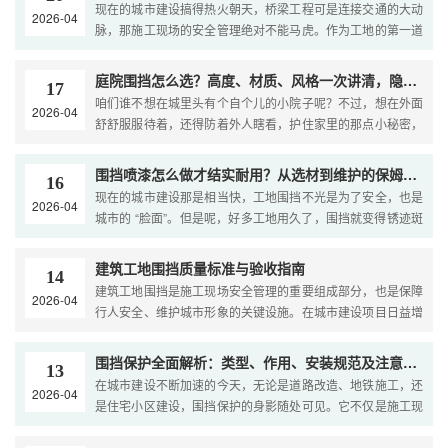
现在的城市建设搞得热火朝天，桥梁工程可是连接交通的大动
2026-04
脉，那施工现场的安全管理绝对不能马虎。作为工地的第一道
防线，桥梁围挡不光要把危险区域隔离开，更是保障行人和车
辆安全的关键设施。话说回来，很多项目管理者在面对那些复
庭院围挡怎么选？高度、材质、风格一次讲清，隐私美观两不误
17
杂多变的桥梁施工环境时，经常因为选型不对或者安装的时候
咱们谁不想在城里头有个自个儿的小院子呢？不过，想在外面
2026-04
大意了，结果围挡倒塌、损毁这些安全事故没少发生。怎么才
舒舒服服待着，还得防着外人瞎看，护住家里的那点小秘密，
能选到一个既符合安全标准，又能适应特殊环境的桥梁围挡，
这事儿真挺让人头大的。庭院围挡这东西，说白了就是帮你圈
这可是市政工程里头一个让人头疼的大难题。咱们今天就来好
出地盘的。它不光能把外面的视线挡得严严实实，还能给房子
围挡喷漆怎么做才结实耐用？从选材到维护的保姆级教程
好聊聊桥梁施工里的这些痛点，给您支几招专业的解决方
16
整整容，显出主人的好品味。好多人装修的时候容易把这茬给
现在的城市建设那是相当快，工地围挡不光是为了安全，也是
案。...
2026-04
忘了，结果后来要么隐私没了，要么看着别扭，要么修起来麻
城市的 “脸面”。但是呢，好多工地用久了，围挡就变得锈迹斑
烦死。其实啊，只要围挡选对了，这些麻烦都不是事儿，院子
斑，油漆掉得一块一块的，看着真不咋地。这就显得围挡喷漆
立马就能变成既安全又暖和的自家小天地。...
特别重要了。高质量的喷漆不光能保护铁皮不烂，还能让工地
建筑工地围挡质量标准与验收指南
14
看着顺眼。不过，好多施工方要么材料没选对，要么手艺不
建筑工地围挡是施工现场安全管理的重要组成部分，也是保障
2026-04
行，效果总是差强人意。 ...
行人安全、维护城市形象的关键设施。在城市建设项目日益增
多的背景下，围挡质量直接关系到施工安全、文明施工水平以
及周边居民的日常生活。围挡一旦出现倾斜、倒塌或损坏，不
围挡保护全面解析：类型、作用、安装规范及注意事项
13
仅会造成安全隐患，还可能面临监管处罚，影响项目进度。因
在城市建设不断加速的今天，无论是道路改造、地铁施工，还
2026-04
此，深入了解围挡质量标准、掌握验收要点，对于建设单位和
是住宅小区建设，围挡保护的身影随处可见。它不仅是施工现
施工单位而言是一项不可忽视的基础工作。 ...
场与外界的物理屏障，更是保障行人安全、维护市容秩序的关
键设施。然而，很多人对围挡保护的认识只停留在"挡住施工现