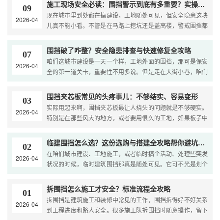
施工现场安全必读：围挡警示到底有多重要？实操指南来了
09
场"这一表面层面。本文就带大家系统性地认识围挡保护。...
现在城市里到处都在搞建设，工地随处可见，但安全隐患这块
2026-04
儿真不能小看。不管是在马路上挖坑还是盖高楼，警戒围挡都
是保护路人安全和让工程顺顺利利的第一道关卡。说句实话，
好多出事的工地，问题往往不在技术本身，而是因为现场没弄
围挡破了咋整？安全隐患排查与快速修复全攻略
07
好警戒围挡，让人或者车稀里糊涂闯进了危险区。一个靠谱的
咱们这城市建设是一天一个样，工地外面的围挡，那可是保安
2026-04
警戒围挡，不光能把危险的地方物理隔离开，还能用醒目的视
全的第一道关卡，重要性不用多说。但是走在大街小巷，咱们
觉提示提醒大家绕着走。今天咱们就来好好聊聊这警戒围挡在
经常能看到围挡破破烂烂的，这不仅不好看，更重要的是埋下
实际干活儿里的关键作用，看看都有啥让人头疼的问题，顺便
了大隐患。举个栗子，一块松动的铁皮在大风里乱飞，很容易
围挡夹芯板常见的头疼事儿：不够结实、容易变形
给大伙儿支几招，帮管理者把工地弄得既安全又规矩。 ...
03
伤到人；要是围挡倒了，路人可能不小心就走进工地里了。对
实际用起来啊，围挡夹芯板最让人挠头的问题就是不够硬实。
2026-04
于干工程的和管市政的人来说，赶紧把坏了的围挡修好，那是
特别是在那些风大的地方，或者要用很久的工地，如果板子中
必须要做的事儿。今天咱们就来好好聊聊围挡破损带来的危
间的材料太稀疏，或者外面那层皮太薄，就很容易弯掉、鼓起
害、怎么紧急修，还有以后怎么管，帮大家解决这个让人头疼
来，甚至整片倒掉，这可是不小的安全风险。另外呢，质量差
临建围挡怎么选？这份选购与搭建全攻略帮你避坑省钱
的问题，保证工地周围既安全又整洁。...
02
点的板子，外面金属层的防锈处理没做好，在潮湿或者海边那
在咱们城市建设、工地施工，或者临时搞个活动、处理些突发
2026-04
种盐分大的环境里，可能很快就生锈了，不光难看，更会大大
状况的时候，临时建筑围挡那真是随处可见。它可不光是划个
缩短使用寿命。还有个常见问题就是保温隔热不行，对于那些
地盘、隔开施工区域的 “硬壳子”，更是展示企业门面、保障大
对温度有要求的临时棚子，或者围挡里面需要干活的场地来
家安全的关键家伙事儿。不过啊，市面上围挡的材质五花八
拆围挡怎么施工才安全？标准流程全攻略
说，这会导致特别耗能，或者里面环境很糟糕。 ...
01
门，规格也多种多样，很多项目负责人在挑选和搭建时，脑袋
拆围挡是建筑施工和装修中常见的工作，围挡拆得好不好关系
2026-04
里总是一团问号：怎么才能选到既合乎规定，又结实耐用还不
到工程进度和路人安全。很多施工队拆围挡时随意操作，留下
贵的呢？怎么才能避免装好了之后摇摇晃晃、容易坏，或者审