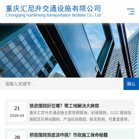
确认
铁皮围挡好在哪？帮工地解决大麻烦
21
重庆汇尼升交通设施主营铁质围挡、彩钢围挡、CCC 围挡及
2026-04
装配式可移动围挡，产品抗风稳固、结实耐用、可重复使用，
安装便捷高效，美观易通过市容检查，支持市政围挡租赁加
工，同时提供交通标志牌、波形护栏等交通设施一站式服
桥梁围挡到底该咋挑？市政施工保命秘籍
20
务。...