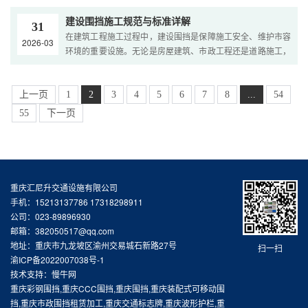
安全隐患，甚至引发事故。拆围挡不是简单的拆了就行，有严
批压根过不了这些麻烦事？今天这篇文章，就给您从头到尾捋
格的规范要求，什么顺序、什么防护、什么注意事项都有讲
建设围挡施工规范与标准详解
一捋临建围挡的那些核心知识，从怎么选材料，到怎么搭起
31
究。今天就把拆围挡的完整施工流程和安全规范整理出来，看
在建筑工程施工过程中，建设围挡是保障施工安全、维护市容
来，再到日常怎么维护，给您一套完整的 “避坑指南”，帮您既
2026-03
完就知道怎么做了。 ...
环境的重要设施。无论是房屋建筑、市政工程还是道路施工，
高效又省心地搞定项目。 ...
都需要按照规范要求设置合格的施工围挡。本文将详细介绍建
设围挡的相关知识，帮助您了解施工围挡的标准要求、材料选
择以及安装注意事项，确保工程项目符合相关部门的管理规
上一页
1
2
3
4
5
6
7
8
...
54
定。 ...
55
下一页
重庆汇尼升交通设施有限公司
手机：15213137786 17318298911
公司：023-89896930
邮箱：382050517@qq.com
地址：重庆市九龙坡区渝州交易城石新路27号
扫一扫
渝ICP备2022007038号-1
技术支持：慢牛网
重庆彩钢围挡,重庆CCC围挡,重庆围挡,重庆装配式可移动围
挡,重庆市政围挡租赁加工,重庆交通标志牌,重庆波形护栏,重