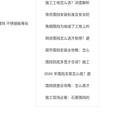
施工工地怎么选？深度解析
常见围挡类型与适用场景
塔吊围挡安装标准及安全防
护指南，确保施工安全
锌.不锈钢板等处
角钢围挡为啥成了工地上的
“老熟人”？扒一扒它的安全耐
网状围挡怎么选才耐用？避
用底细
开这些误区少花冤枉钱
超市围挡安装全攻略：怎么
装才既安全又好看？
围挡到底多宽才合适？施工
选型与安全规范全解析
2026 年围挡支架怎么挑？避
坑指南和选购门道全在这儿
围挡搭建全攻略：怎么搭才
省钱又不踩坑？
施工现场必看：石膏围挡的
那些事儿