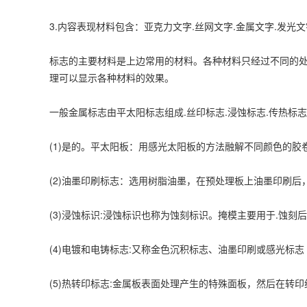
3.内容表现材料包含：亚克力文字.丝网文字.金属文字.发光文
标志的主要材料是上边常用的材料。各种材料只经过不同的处
理可以显示各种材料的效果。
一般金属标志由平太阳标志组成.丝印标志.浸蚀标志.传热标
(1)是的。平太阳板：用感光太阳板的方法融解不同颜色的
(2)油墨印刷标志：选用树脂油墨，在预处理板上油墨印刷
(3)浸蚀标识:浸蚀标识也称为蚀刻标识。掩模主要用于.蚀
(4)电镀和电铸标志:又称金色沉积标志、油墨印刷或感光标志
(5)热转印标志:金属板表面处理产生的特殊面板，然后在转