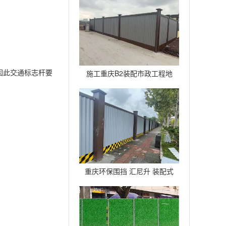
广告背景架
因此交通标志杆要
施工重庆B2装配市政工程地
铁围挡建筑道路临时护栏
重庆环保围挡 汇尼升 装配式
B2围挡生产厂家