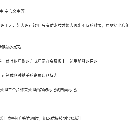
字.空心文字等。
理工艺，如大理石效用.只有仿木纹才能表现出不同的效果，原材料也应镀
志和喷砂标志。
胶卷，使其以显影的方式显示在金属板上，达到解释的目的。
后，可制成各种精美的彩屏印刷标志。
刻后处理三个步骤来处理凸起的标记或凹面标记。
印纸上喷墨打印彩色图片，加热后旋转到金属板上。