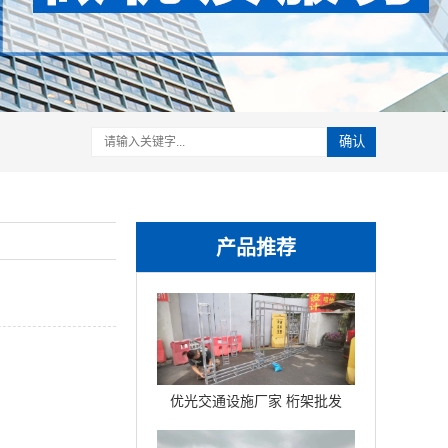
确认
产品推荐
优光交通设施厂家 桁架批发
铝联杆球节折叠桁架铝合金
。